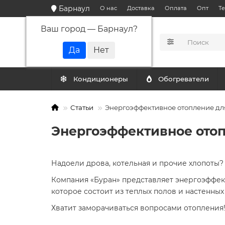
Барнаул
О нас
Доставка
Оплата
Опт
Т
Ваш город —
Барнаул
?
КАТАЛОГ
Кондиционеры
Обогреватели
Статьи
Энергоэффективное отопление для
Энергоэффективное отоп
Надоели дрова, котельная и прочие хлопоты?
Компания «Буран» представляет энергоэффек
которое состоит из теплых полов и настенны
Хватит заморачиваться вопросами отопления