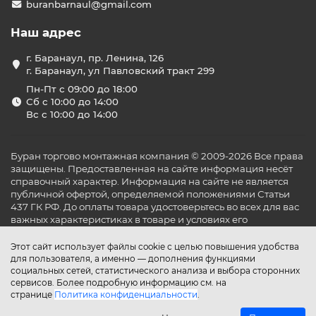
buranbarnaul@gmail.com
Наш адрес
г. Баранаул, пр. Ленина, 126
г. Баранаул, ул Павловский тракт 299
Пн-Пт с 09:00 до 18:00
Сб с 10:00 до 14:00
Вс с 10:00 до 14:00
Буран торгово монтажная компания © 2009-2026 Все права
защищены. Предоставленная на сайте информация несёт
справочный характер. Информация на сайте не является
публичной офертой, определяемой положениями Статьи
437 ГК РФ. До оплаты товара удостоверьтесь во всех для вас
важных характеристиках в товаре и условиях его
эксплуатации.
Этот сайт использует файлы cookie с целью повышения удобства
для пользователя, а именно — дополнения функциями
социальных сетей, статистического анализа и выбора сторонних
сервисов. Более подробную информацию см. на
странице
Политика конфиденциальности
.