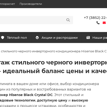
еплорасчет
Производители
+7 (3852) 22
Тёплый пол
Акции и распродажи
Наши р
тильного черного инверторного кондиционера Hisense Black Cry
аж стильного черного инвертор
 – идеальный баланс цены и каче
 климата в вашем доме или офисе, выбор кондиционера
ин из популярных и востребованных вариантов на
ер Hisense Black Crystal DC
. Этот стильный и
едовые технологии
,
доступную цену
и
высокую
расскажем о процессе установки, особенностях и