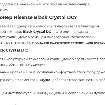
поделимся мнением нашего заказчика, Александра,
атом.
ионер
Hisense Black Crystal DC
?
 завоевал доверие миллионов пользователей благодаря
кой техники.
Black Crystal DC
— это один из самых
Этот кондиционер оснащен инверторной технологией,
лектроэнергии, но и
создать идеальные условия для комф
k Crystal DC
:
аря инверторной технологии кондиционер адаптируется под
нию с обычными моделями.
льным уровнем шума, создавая комфортную атмосферу даже
ерхность с элементами
Crystal
добавляет элегантности в лю
ащен интеллектуальными функциями и современным пультом