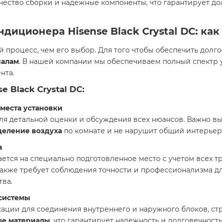
ачество сборки и надежные компоненты, что гарантирует до
ондиционера
Hisense Black Crystal DC
: ка
процесс, чем его выбор. Для того чтобы обеспечить долг
налам
. В нашей компании мы обеспечиваем полный спектр 
нта.
 Black Crystal DC
:
места установки
я детальной оценки и обсуждения всех нюансов. Важно выб
деление воздуха
по комнате и не нарушит общий интерьер
а
тся на специально подготовленное место с учетом всех т
также требует соблюдения точности и профессионализма д
тва.
системы
ции для соединения внутреннего и наружного блоков, стр
ые материалы
, что гарантирует надежность и долговечност