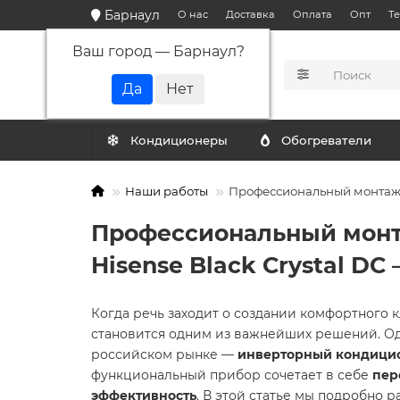
Барнаул
О нас
Доставка
Оплата
Опт
Т
Ваш город —
Барнаул
?
КАТАЛОГ
Кондиционеры
Обогреватели
Наши работы
Профессиональный монтаж с
Профессиональный монт
Hisense Black Crystal DC
Когда речь заходит о создании комфортного
становится одним из важнейших решений. Од
российском рынке —
инверторный кондицион
функциональный прибор сочетает в себе
пер
эффективность
. В этой статье мы подробно 