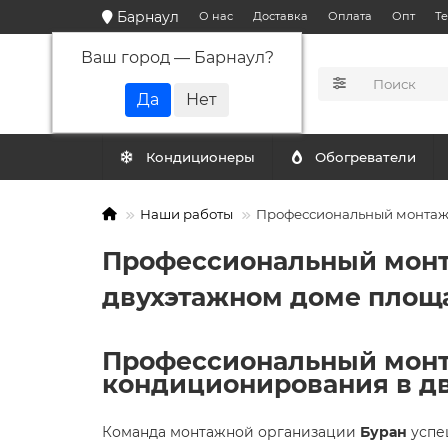
Барнаул
О нас
Доставка
Оплата
Опт
Т
Ваш город —
Барнаул
?
КАТАЛОГ
Кондиционеры
Обогреватели
Наши работы
Профессиональный монтаж 
Профессиональный монт
двухэтажном доме площ
Профессиональный монт
кондиционирования в д
Команда монтажной организации
Буран
успе