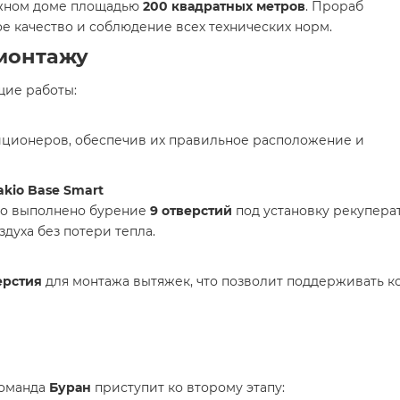
ажном доме площадью
200 квадратных метров
. Прораб
е качество и соблюдение всех технических норм.
 монтажу
щие работы:
ционеров, обеспечив их правильное расположение и
kio Base Smart
ло выполнено бурение
9 отверстий
под установку рекуперат
духа без потери тепла.
ерстия
для монтажа вытяжек, что позволит поддерживать 
команда
Буран
приступит ко второму этапу: