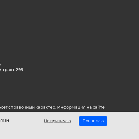
6
й тракт 299
сёт справочный характер. Информация на сайте
о всех для вас важных характеристиках в товаре
иями
Не принимаю
Принимаю