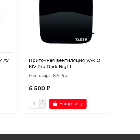
Y A7
Приточная вентиляция VAKIO
Приточн
KIV Pro Dark Night
KIV Pro 
KIV Pro
6 500 ₽
6 500 
В корзину