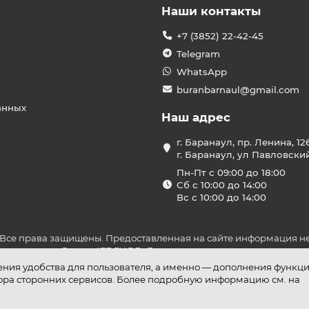
Наши контакты
+7 (3852) 22-42-45
Telegram
WhatsApp
buranbarnaul@gmail.com
анных
Наш адрес
г. Баранаул, пр. Ленина, 12
г. Баранаул, ул Павловски
Пн-Пт с 09:00 до 18:00
Сб с 10:00 до 14:00
Вс с 10:00 до 14:00
 Все права защищены. Предоставленная на сайте информация не
ложениями Статьи 437 ГК РФ. До оплаты товара удостоверьтесь в
шения удобства для пользователя, а именно — дополнения функц
бора сторонних сервисов. Более подробную информацию см. на