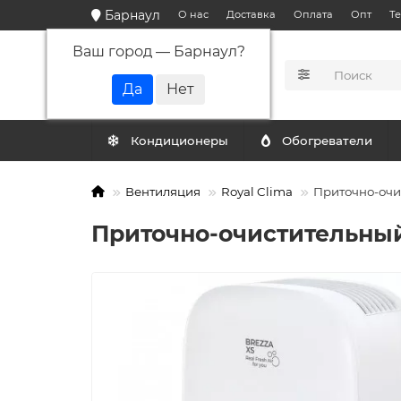
Барнаул
О нас
Доставка
Оплата
Опт
Т
Ваш город —
Барнаул
?
КАТАЛОГ
Кондиционеры
Обогреватели
Вентиляция
Royal Clima
Приточно-очи
Приточно-очистительный