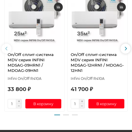
On/Off cплит-система
On/Off cплит-система
MDV серия INFINI
MDV серия INFINI
MDSAG-09HRN1 /
MDSAG-12HRN1 / MDOAG-
MDOAG-09HN1
12HN1
Infini On/Off R410A
Infini On/Off R410A
33 800 ₽
41 700 ₽
В корзину
В корзину