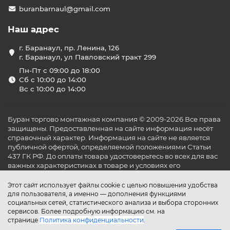
buranbarnaul@gmail.com
Наш адрес
г. Баранаул, пр. Ленина, 126
г. Баранаул, ул Павловский тракт 299
Пн-Пт с 09:00 до 18:00
Сб с 10:00 до 14:00
Вс с 10:00 до 14:00
Буран торгово монтажная компания © 2009-2026 Все права
защищены. Предоставленная на сайте информация несёт
справочный характер. Информация на сайте не является
публичной офертой, определяемой положениями Статьи
437 ГК РФ. До оплаты товара удостоверьтесь во всех для вас
важных характеристиках в товаре и условиях его
эксплуатации.
Этот сайт использует файлы cookie с целью повышения удобства
для пользователя, а именно — дополнения функциями
социальных сетей, статистического анализа и выбора сторонних
сервисов. Более подробную информацию см. на
странице
Политика конфиденциальности
.