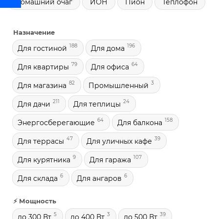
Домашний очаг
ИОН
Пион
Теплофон
Назначение
188
196
Для гостиной
Для дома
79
64
Для квартиры
Для офиса
82
3
Для магазина
Промышленный
211
24
Для дачи
Для теплицы
64
158
Энергосберегающие
Для балкона
47
39
Для террасы
Для уличных кафе
9
107
Для курятника
Для гаража
6
6
Для склада
Для ангаров
⚡ Мощность
5
3
39
до 300 Вт
до 400 Вт
до 500 Вт