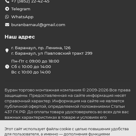
+7 (3852) 22-42-45
службы до 30 лет.
Telegram
Разнообразие моделей
WhatsApp
В нашем каталоге представлены:
buranbarnaul@gmail.com
Инфракрасные обогреватели
— быстрый
Наш адрес
нагрев, экономичность и безопасность.
Конвекторные обогреватели
— равномерное
г. Баранаул, пр. Ленина, 126
распределение тепла и простота установки.
г. Баранаул, ул Павловский тракт 299
Тёплые полы
— идеальное решение для
поддержания комфортной температуры на
Пн-Пт с 09:00 до 18:00
балконе.
Сб с 10:00 до 14:00
Вс с 10:00 до 14:00
Преимущества покупки в «Буран
Климат»
Буран торгово монтажная компания © 2009-2026 Все права
Профессиональная консультация и подбор
защищены. Предоставленная на сайте информация несёт
оборудования.
справочный характер. Информация на сайте не является
Качественная установка и сервисное
публичной офертой, определяемой положениями Статьи
обслуживание.
437 ГК РФ. До оплаты товара удостоверьтесь во всех для вас
Гарантия на всю продукцию и выполненные
важных характеристиках в товаре и условиях его
работы.
эксплуатации.
Доставка по Барнаулу и Алтайскому краю.
Этот сайт использует файлы cookie с целью повышения удобства
Заключение
для пользователя, а именно — дополнения функциями