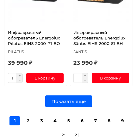
Инфракрасный
Инфракрасный
обогреватель Energolux
обогреватель Energolux
Pilatus EIHS-2000-P1-BO
Säntis EIHS-2000-S1-BH
PILATUS
SÄNTIS
39 990 ₽
23 990 ₽
В корзину
В корзину
Показать еще
1
2
3
4
5
6
7
8
9
>
>|