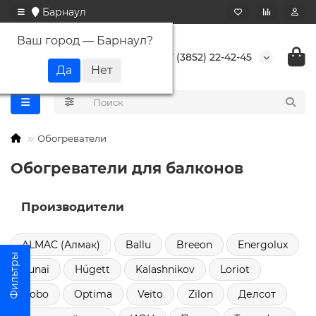
Барнаул
Ваш город —
Барнаул
?
+7 (3852) 22-42-45
Обогреватели
Обогреватели для балконов
Производители
ALMAC (Алмак)
Ballu
Breeon
Energolux
Funai
Hügett
Kalashnikov
Loriot
Nobo
Optima
Veito
Zilon
Делсот