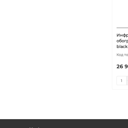
Инфр
обог
black
26 9