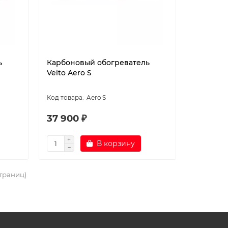
ь
Карбоновый обогреватель
Veito Aero S
Aero S
37 900 ₽
В корзину
страниц)