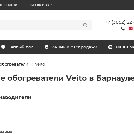
еплорасчет
Производители
+7 (3852) 22
Тёплый пол
Акции и распродажи
Наши р
обогреватели
Veito
 обогреватели Veito в Барнаул
изводители
чение