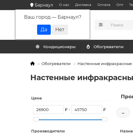
Барнаул
О нас
Доставка
Оплата
Опт
Т
Ваш город —
Барнаул
?
КАТАЛОГ
Кондиционеры
Обогреватели
Обогреватели
Настенные инфракрасные 
Настенные инфракрасные
Про
Цена
₽ -
₽
←
Производители
Назна