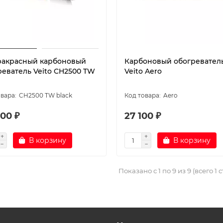
акрасный карбоновый
Карбоновый обогревател
реватель Veito CH2500 TW
Veito Aero
CH2500 TW black
Aero
00 ₽
27 100 ₽
В корзину
В корзину
Показано с 1 по 9 из 9 (всего 1 