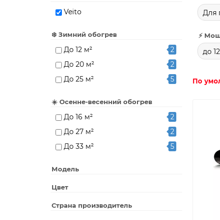
Veito
Для 
❄️ Зимний обогрев
⚡ Мощ
До 12 м²
2
до 1
До 20 м²
2
До 25 м²
5
По умо
☀️ Осенне-весенний обогрев
До 16 м²
2
До 27 м²
2
До 33 м²
5
Модель
Цвет
Страна производитель