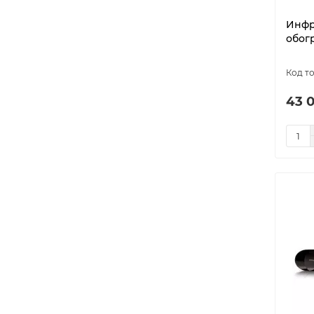
Инфр
обогр
43 0