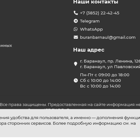
Наши контакты
+7 (3852) 22-42-45
Telegram
WhatsApp
buranbarnaul@gmail.com
анных
Наш адрес
г. Баранаул, пр. Ленина, 12
г. Баранаул, ул Павловски
Пн-Пт с 09:00 до 18:00
Сб с 10:00 до 14:00
Вс с 10:00 до 14:00
 Все права защищены. Предоставленная на сайте информация не
ложениями Статьи 437 ГК РФ. До оплаты товара удостоверьтесь в
шения удобства для пользователя, а именно — дополнения функц
бора сторонних сервисов. Более подробную информацию см. на