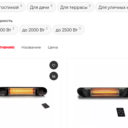
9
9
9
гостиной
Для дачи
Для террасы
Для уличных 
ность
2
2
5
200 Вт
до 2000 Вт
до 2500 Вт
лчанию
Название
Цена