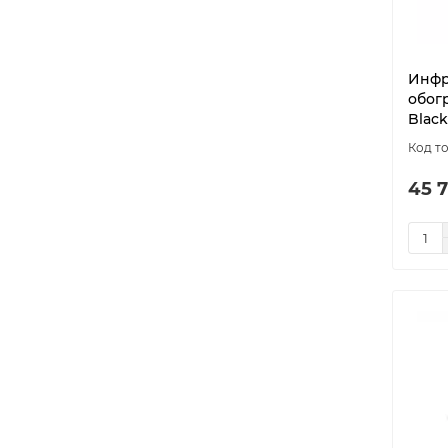
Инфр
обогр
Black
45 7