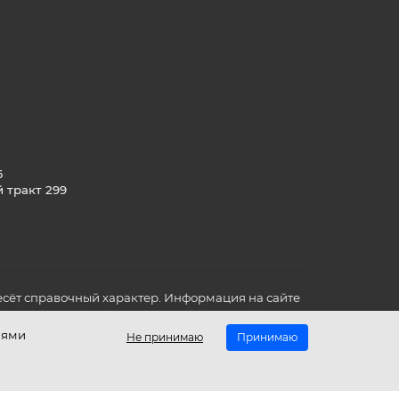
6
й тракт 299
сёт справочный характер. Информация на сайте
о всех для вас важных характеристиках в товаре
иями
Не принимаю
Принимаю