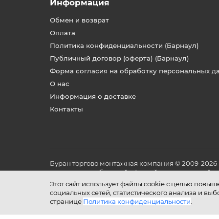
Информация
Обмен и возврат
Оплата
Политика конфиденциальности (Барнаул)
Публичный договор (оферта) (Барнаул)
Форма согласия на обработку персональных д
О нас
Информация о доставке
Контакты
Буран торгово монтажная компания © 2009-2026
не является публичной офертой, определяемой по
и условиях его эксплуатации.
Этот сайт использует файлы cookie с целью повы
социальных сетей, статистического анализа и вы
странице
Политика конфиденциальности
.