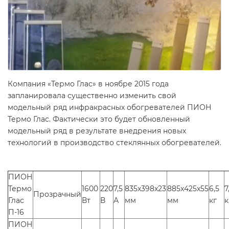
Компания «Термо Глас» в ноябре 2015 года
запланировала существенно изменить свой
модельный ряд инфракрасных обогревателей ПИОН
Термо Глас. Фактически это будет обновленный
модельный ряд в результате внедрения новых
технологий в производство стеклянных обогревателей.
ПИОН
Термо
1600
220
7,5
835x398x23
885x425x55
6,5
7
Прозрачный
Глас
Вт
В
А
мм
мм
кг
к
П-16
ПИОН