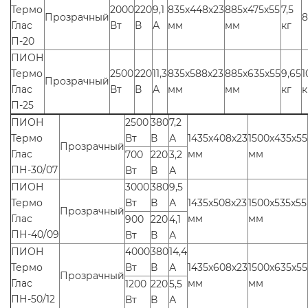
Термо
2000
220
9,1
835х448х23
885х475х55
7,5
Прозрачный
8
Глас
Вт
В
А
мм
мм
кг
П-20
ПИОН
Термо
2500
220
11,3
835x588x23
885x635x55
9,65
1
Прозрачный
Глас
Вт
В
А
мм
мм
кг
к
П-25
ПИОН
2500
380
7,2
Термо
Вт
В
А
1435x408x23
1500x435x55
Прозрачный
Глас
мм
мм
700
220
3,2
ПН-30/07
Вт
В
А
ПИОН
3000
380
9,5
Термо
Вт
В
А
1435x508x23
1500x535x55
Прозрачный
Глас
мм
мм
900
220
4,1
ПН-40/09
Вт
В
А
ПИОН
4000
380
14,4
Термо
Вт
В
А
1435x608x23
1500x635x55
Прозрачный
Глас
мм
мм
1200
220
5,5
ПН-50/12
Вт
В
А