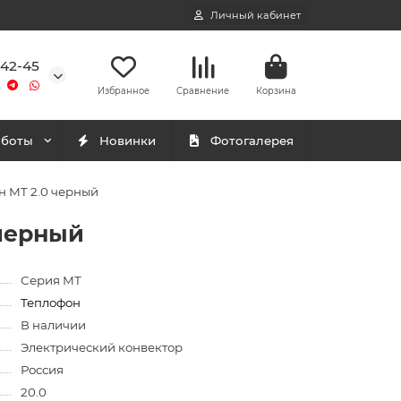
Личный кабинет
-42-45
Избранное
Сравнение
Корзина
аботы
Новинки
Фотогалерея
н МT 2.0 черный
 черный
Серия МТ
Теплофон
В наличии
Электрический конвектор
Россия
20.0