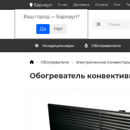
Барнаул
О нас
Доставка
Оплата
Опт
Т
Ваш город —
Барнаул
?
КАТАЛОГ
Кондиционеры
Обогреватели
Обогреватели
Электрические конвектор
Обогреватель конвектив