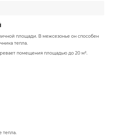
й
личной площади. В межсезонье он способен
чника тепла.
ревает помещения площадью до 20 м².​
тепла.​