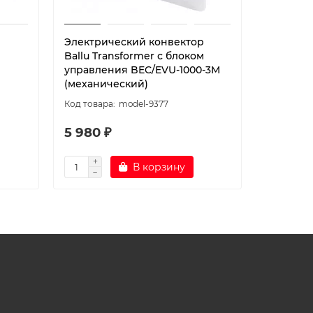
Электрический конвектор
Электри
Ballu Transformer с блоком
Ballu Tr
управления BEC/EVU-1000-3M
управле
(механический)
(механи
model-9377
5 980 ₽
5 580 
В корзину