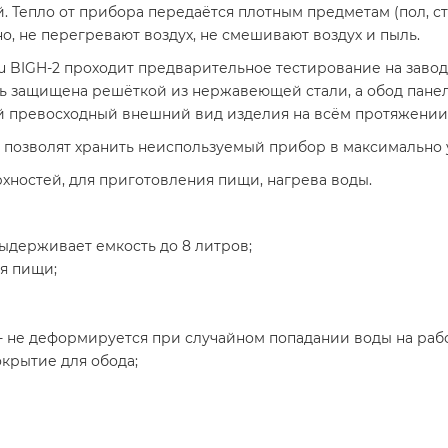
 Тепло от прибора передаётся плотным предметам (пол, ст
, не перегревают воздух, не смешивают воздух и пыль.
u BIGH-2 проходит предварительное тестирование на завод
ь защищена решёткой из нержавеющей стали, а обод пане
 превосходный внешний вид изделия на всём протяжении 
позволят хранить неиспользуемый прибор в максимально у
рхностей, для приготовления пищи, нагрева воды.
держивает емкость до 8 литров;
ия пищи;
 - не деформируется при случайном попадании воды на ра
крытие для обода;