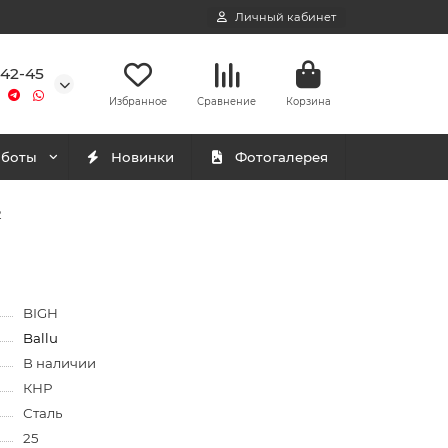
Личный кабинет
-42-45
Избранное
Сравнение
Корзина
аботы
Новинки
Фотогалерея
2
BIGH
Ballu
В наличии
КНР
Сталь
25