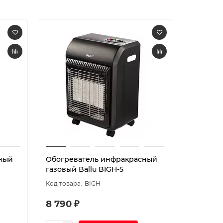
ный
Обогреватель инфракрасный
Обогрев
газовый Ballu BIGH-5
газовый 
BIGH
8 790 ₽
16 590 