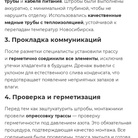
трубы
и
кабеля питания
. Штробы были выполнены
аккуратно, с минимальной глубиной, чтобы не
нарушить отделку. Использовались
качественные
медные трубы с теплоизоляцией
, устойчивой к
перепадам температур Новосибирска.
3. Прокладка коммуникаций
После разметки специалисты установили трассу
и
герметично соединили все элементы
, исключив
утечки хладагента в будущем. Дренаж вывели с
уклоном для естественного слива конденсата, что
предотвращает появление неприятных запахов и
влаги.
4. Проверка и герметизация
Перед тем как заштукатурить штробы, монтажники
провели
опрессовку трассы
— проверку
герметичности под давлением азота. Это обязательная
процедура, подтверждающая качество монтажа. Все
соединения были проверены, трасса закрыта и готова