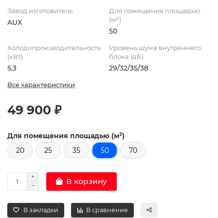
Завод изготовитель
Для помещения площадью
(м²)
AUX
50
Холодопроизводительность
Уровень шума внутреннего
(кВт)
блока (дБ)
5,3
29/32/35/38
Все характеристики
49 900 ₽
Для помещения площадью (м²)
20
25
35
50
70
В корзину
В закладки
В сравнение