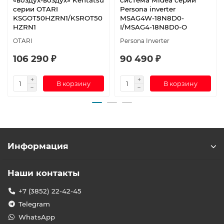
«воздух-воздух» Kentatsu
система Midea серии
серии OTARI
Persona inverter
KSGOT50HZRN1/KSROT50
MSAG4W-18N8D0-
HZRN1
I/MSAG4-18N8D0-O
OTARI
Persona Inverter
106 290 ₽
90 490 ₽
В корзину
В корзину
Информация
Наши контакты
+7 (3852) 22-42-45
Telegram
WhatsApp