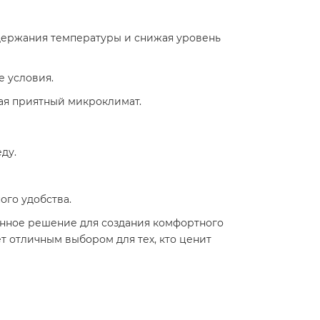
держания температуры и снижая уровень
е условия.
вая приятный микроклимат.
еду.
ого удобства.
менное решение для создания комфортного
т отличным выбором для тех, кто ценит