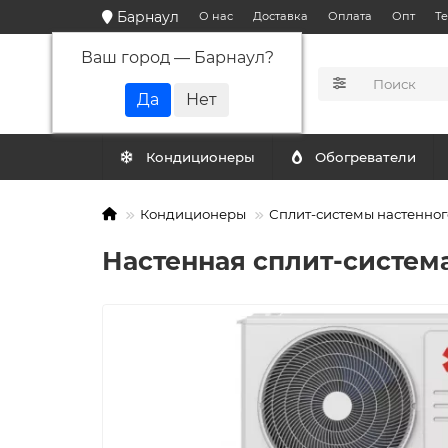
Барнаул
О нас
Доставка
Оплата
Опт
Т
Ваш город —
Барнаул
?
КАТАЛОГ
Кондиционеры
Обогреватели
Кондиционеры
Сплит-системы настенног
Настенная сплит-система