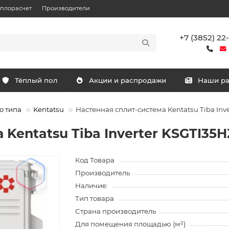
еплорасчет
Производители
+7 (3852) 22
Тёплый пол
Акции и распродажи
Наши р
о типа
Kentatsu
Настенная сплит-система Kentatsu Tiba In
 Kentatsu Tiba Inverter KSGTI3
Код Товара
Производитель
Наличие:
Тип товара
Страна производитель
Для помещения площадью (м²)