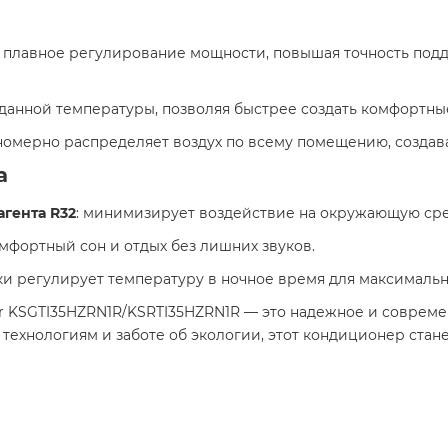
т плавное регулирование мощности, повышая точность под
аданной температуры, позволяя быстрее создать комфортны
вномерно распределяет воздух по всему помещению, созда
а
гента R32
: минимизирует воздействие на окружающую ср
омфортный сон и отдых без лишних звуков.
ки регулирует температуру в ночное время для максимальн
rter KSGTI35HZRN1R/KSRTI35HZRN1R — это надежное и совре
технологиям и заботе об экологии, этот кондиционер стане