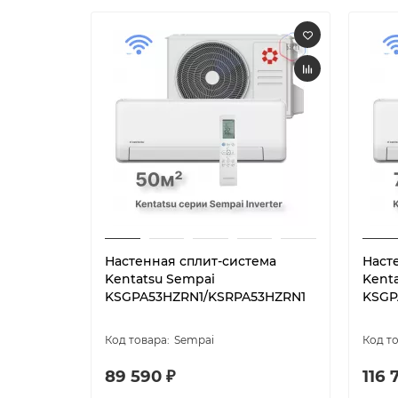
Настенная сплит-система
Наст
Kentatsu Sempai
Kent
KSGPA53HZRN1/KSRPA53HZRN1
KSGP
Sempai
89 590 ₽
116 