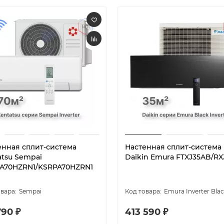
енная сплит-система
Настенная сплит-система
atsu Sempai
Daikin Emura FTXJ35AB/RX
A70HZRN1/KSRPA70HZRN1
Sempai
Emura Inverter Bla
790 ₽
413 590 ₽