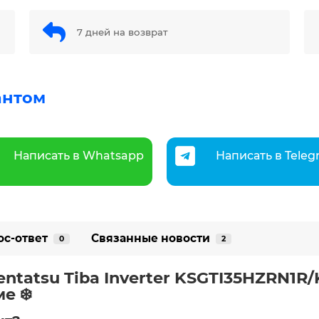
7 дней на возврат
антом
Написать в Whatsapp
Написать в Tele
ос-ответ
Связанные новости
0
2
ntatsu Tiba Inverter KSGTI35HZRN1R
е ❄️