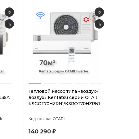
Тепловой насос типа «воздух-
Тепловой
J35A
воздух» Kentatsu серии OTARI
воздух» 
KSGOT70HZRN1/KSROT70HZRN1
Force M
12N8D6-
ck
OTARI
140 290 ₽
75 990