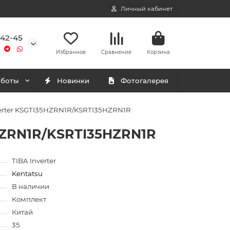
Личный кабинет
-42-45
Избранное
Сравнение
Корзина
аботы
Новинки
Фотогалерея
verter KSGTI35HZRN1R/KSRTI35HZRN1R
5HZRN1R/KSRTI35HZRN1R
TIBA Inverter
Kentatsu
В наличии
Комплект
Китай
35