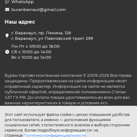
WhatsApp
buranbarnaul@gmail.com
Наш адрес
г. Баранаул, пр. Ленина, 126
г. Баранаул, ул Павловский тракт 299
Пн-Пт с 09:00 до 18:00
Сб с 10:00 до 14:00
Вс с 10:00 до 14:00
Буран торгово монтажная компания © 2009-2026 Все права
защищены. Предоставленная на сайте информация несёт
справочный характер. Информация на сайте не является
публичной офертой, определяемой положениями Статьи
437 ГК РФ. До оплаты товара удостоверьтесь во всех для вас
важных характеристиках в товаре и условиях его
эксплуатации.
Этот сайт использует файлы cookie с целью повышения удобства
для пользователя, а именно — дополнения функциями
социальных сетей, статистического анализа и выбора сторонних
сервисов. Более подробную информацию см. на
странице
Политика конфиденциальности
.