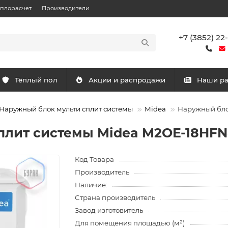
еплорасчет
Производители
+7 (3852) 22
Тёплый пол
Акции и распродажи
Наши р
Наружный блок мульти сплит системы
Midea
Наружный бло
плит системы Midea M2OE-18HFN
Код Товара
Производитель
Наличие:
Страна производитель
Завод изготовитель
Для помещения площадью (м²)