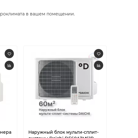
кроклимата в вашем помещении.​
онера
Наружный блок мульти-сплит-
Наружны