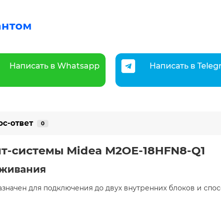
антом
Написать в Whatsapp
Написать в Tele
ос-ответ
0
т-системы Midea M2OE-18HFN8-Q1
уживания
значен для подключения до двух внутренних блоков и сп