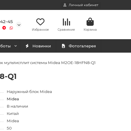
Личный кабинет
-42-45
Избранное
Сравнение
Корзина
аботы
Новинки
Фотогалерея
к мультисплит системы Midea M2OE-18HFN8-Q1
8-Q1
Наружный блок Midea
Midea
В наличии
Китай
Midea
50