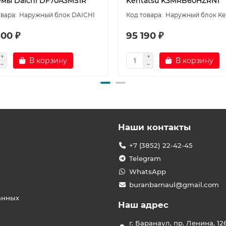
емы Daichi DF70A3MS1R
Kentatsu K3MRB60HZRN1
Наружный блок DAICHI
Наружный блок Ke
800 ₽
95 190 ₽
В корзину
В корзину
Наши контакты
+7 (3852) 22-42-45
Telegram
WhatsApp
buranbarnaul@gmail.com
анных
Наш адрес
г. Баранаул, пр. Ленина, 12