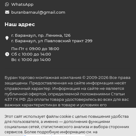
WhatsApp
buranbarnaul@gmail.com
Наш адрес
г. Баранаул, пр. Ленина, 126
г. Баранаул, ул Павловский тракт 299
Пн-Пт с 09:00 до 18:00
Сб с 10:00 до 14:00
Вс с 10:00 до 14:00
Буран торгово монтажная компания © 2009-2026 Все права
защищены. Предоставленная на сайте информация несёт
справочный характер. Информация на сайте не является
публичной офертой, определяемой положениями Статьи
437 ГК РФ. До оплаты товара удостоверьтесь во всех для вас
важных характеристиках в товаре и условиях его
эксплуатации.
Этот сайт использует файлы cookie с целью повышения удобства
для пользователя, а именно — дополнения функциями
социальных сетей, статистического анализа и выбора сторонних
сервисов. Более подробную информацию см. на