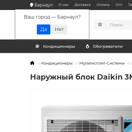
Барнаул
О нас
Доставка
Оплата
Опт
Т
Ваш город —
Барнаул
?
КАТАЛОГ
Кондиционеры
Обогреватели
Кондиционеры
Мультисплит-Системы
Наружный блок Daikin 