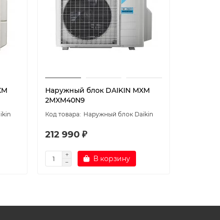
XM
Наружный блок DAIKIN MXM
Наружны
2MXM40N9
2MXM68
ikin
Наружный блок Daikin
212 990 ₽
380 99
В корзину