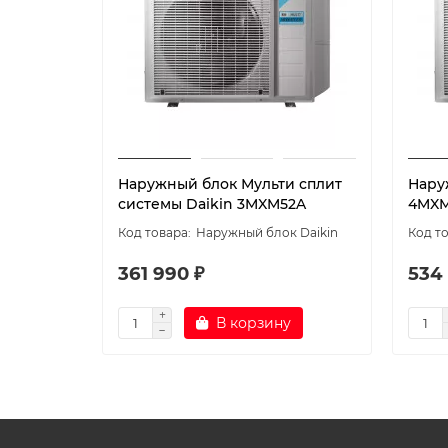
Наружный блок Мульти сплит
Нару
системы Daikin 3MXM52A
4MX
Наружный блок Daikin
361 990 ₽
534
В корзину