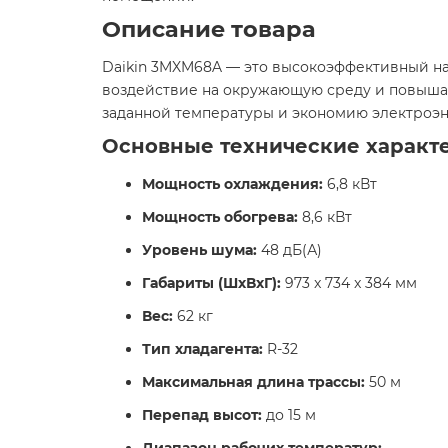
Описание товара
Daikin 3MXM68A — это высокоэффективный на
воздействие на окружающую среду и повышае
заданной температуры и экономию электроэне
Основные технические характ
Мощность охлаждения:
6,8 кВт​
Мощность обогрева:
8,6 кВт​
Уровень шума:
48 дБ(А)​
Габариты (ШхВхГ):
973 x 734 x 384 мм​
Вес:
62 кг​
Тип хладагента:
R-32​
Максимальная длина трассы:
50 м​
Перепад высот:
до 15 м​
Диапазон рабочих температур: