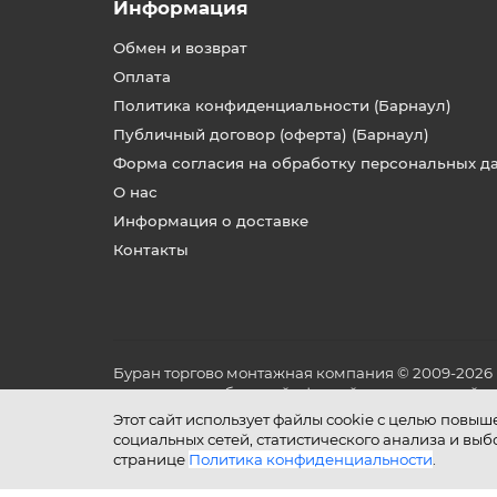
Информация
Обмен и возврат
Оплата
Политика конфиденциальности (Барнаул)
Публичный договор (оферта) (Барнаул)
Форма согласия на обработку персональных д
О нас
Информация о доставке
Контакты
Буран торгово монтажная компания © 2009-2026
не является публичной офертой, определяемой по
и условиях его эксплуатации.
Этот сайт использует файлы cookie с целью повы
социальных сетей, статистического анализа и вы
странице
Политика конфиденциальности
.