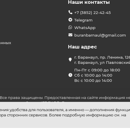
Наши контакты
+7 (3852) 22-42-45
Telegram
WhatsApp
buranbarnaul@gmail.com
анных
Наш адрес
г. Баранаул, пр. Ленина, 12
г. Баранаул, ул Павловски
Пн-Пт с 09:00 до 18:00
Сб с 10:00 до 14:00
Вс с 10:00 до 14:00
 Все права защищены. Предоставленная на сайте информация не
ложениями Статьи 437 ГК РФ. До оплаты товара удостоверьтесь в
шения удобства для пользователя, а именно — дополнения функц
бора сторонних сервисов. Более подробную информацию см. на