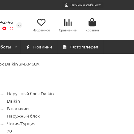
Личный кабинет
-42-45
Избранное
Сравнение
Корзина
аботы
Новинки
Фотогалерея
ок Daikin 3MXM68A
Наружный блок Daikin
Daikin
В наличии
Наружный блок
Чехия/Турция
70