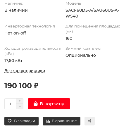
Наличие:
Модель
В наличии
SACF60D5-A/SAU60U5-A-
WS40
Инверторная технология
Для помещения площадью
(м²)
Нет on-off
160
Холодопроизводительность
Зимний комплект
(кВт)
Опционально
17,60 кВт
Все характеристики
190 100 ₽
В корзину
В закладки
В сравнение