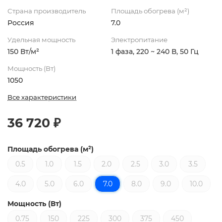
Страна производитель
Площадь обогрева (м²)
Россия
7.0
Удельная мощность
Электропитание
150 Вт/м²
1 фаза, 220 ~ 240 В, 50 Гц
Мощность (Вт)
1050
Все характеристики
36 720 ₽
Площадь обогрева (м²)
0.5
1.0
1.5
2.0
2.5
3.0
3.5
4.0
5.0
6.0
7.0
8.0
9.0
10.0
Мощность (Вт)
0.75
150
225
300
375
450