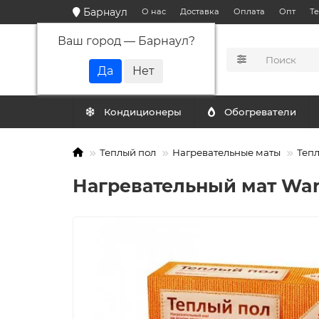
Барнаул
О нас
Доставка
Оплата
Опт
Т
Ваш город —
Барнаул
?
КАТАЛОГ
Кондиционеры
Обогреватели
Теплый пол
Нагревательные маты
Тепл
Нагревательный мат Warm