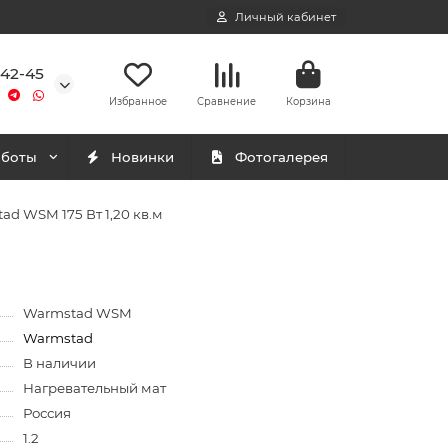
Личный кабинет
-42-45
Избранное
Сравнение
Корзина
аботы
Новинки
Фотогалерея
d WSM 175 Вт 1,20 кв.м
Warmstad WSM
Warmstad
В наличии
Нагревательный мат
Россия
1.2