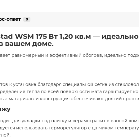
ос-ответ
0
ad WSM 175 Вт 1,20 кв.м — идеальн
в вашем доме.
ивает равномерный и эффективный обогрев, идеально подх
ов к установке благодаря специальной сетке из стекловол
еделение тепла по всей поверхности мата гарантирует ко
нные материалы и конструкция обеспечивают долгий срок 
ажу
дит для укладки под плитку и керамогранит в ванной комна
уется использовать терморегулятор с датчиком температ
елей.