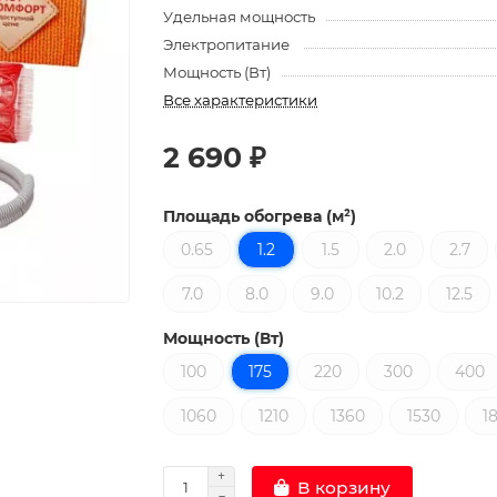
Удельная мощность
Электропитание
Мощность (Вт)
Все характеристики
2 690 ₽
Площадь обогрева (м²)
0.65
1.2
1.5
2.0
2.7
7.0
8.0
9.0
10.2
12.5
Мощность (Вт)
100
175
220
300
400
1060
1210
1360
1530
1
В корзину