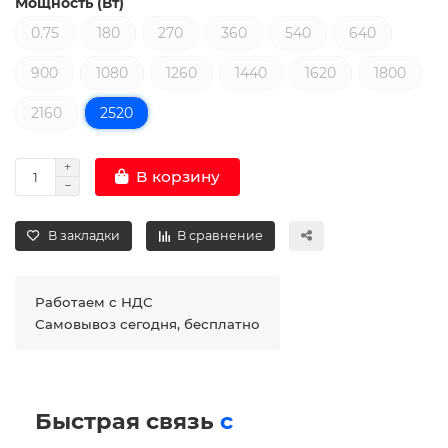
Мощность (Вт)
0.75
180
270
360
540
640
900
1080
1260
1440
1620
1800
2160
2520
В корзину
В закладки
В сравнение
Работаем с НДС
Самовывоз сегодня, бесплатно
Быстрая связь
с