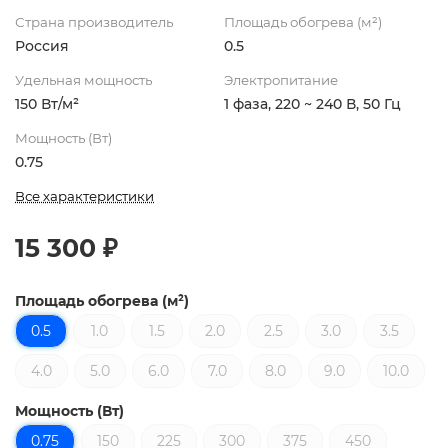
Страна производитель
Площадь обогрева (м²)
Россия
0.5
Удельная мощность
Электропитание
150 Вт/м²
1 фаза, 220 ~ 240 В, 50 Гц
Мощность (Вт)
0.75
Все характеристики
15 300 ₽
Площадь обогрева (м²)
0.5
1.0
1.5
2.0
2.5
3.0
3.5
4.0
5.0
6.0
7.0
8.0
9.0
10.0
Мощность (Вт)
0.75
150
225
300
375
450