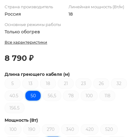
Страна производитель
Линейная мощность (Вт/м)
Россия
18
Основные режимы работы
Только обогрев
Все характеристики
8 790 ₽
Длина греющего кабеля (м)
5
13
18
21
23
26
32
40.5
50
56,5
78
100
118
156.5
Мощность (Вт)
100
190
270
340
420
520