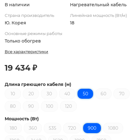
В наличии
Нагревательный кабель
Страна производитель
Линейная мощность (Вт/м)
Ю. Корея
18
Основные режимы работы
Только обогрев
Все характеристики
19 434 ₽
Длина греющего кабеля (м)
10
20
30
40
50
60
70
80
90
100
120
Мощность (Вт)
180
360
535
720
900
1080