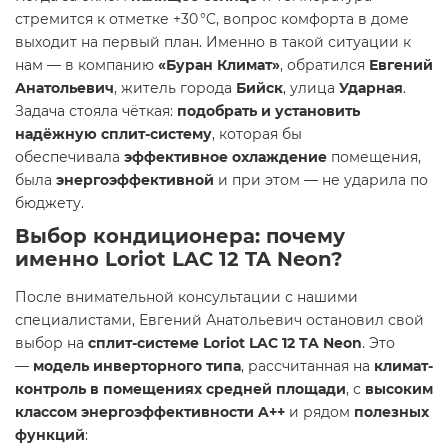
стремится к отметке +30 °C, вопрос комфорта в доме
выходит на первый план. Именно в такой ситуации к
нам — в компанию
«Буран Климат»
, обратился
Евгений
Анатольевич
, житель города
Бийск
, улица
Ударная
.
Задача стояла чёткая:
подобрать и установить
надёжную сплит-систему
, которая бы
обеспечивала
эффективное охлаждение
помещения,
была
энергоэффективной
и при этом — не ударила по
бюджету.
Выбор кондиционера: почему
именно Loriot LAC 12 TA Neon?
После внимательной консультации с нашими
специалистами, Евгений Анатольевич остановил свой
выбор на
сплит-системе Loriot LAC 12 TA Neon
. Это
—
модель инверторного типа
, рассчитанная на
климат-
контроль в помещениях средней площади
, с
высоким
классом энергоэффективности A++
и рядом
полезных
функций
: