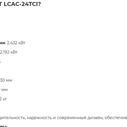
T LCAC-24TCI?
ии
: 2.432 кВт
 2.192 кВт
Б
230 мм
0 мм
2 кг
дительность, надежность и современный дизайн, обеспечив
ти