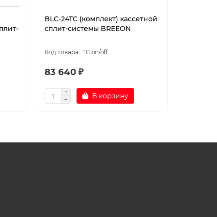
BLC-24TC (комплект) кассетной
BLC-24TC
плит-
сплит-системы BREEON
инверто
BREEON
TC on/off
83 640 ₽
106 43
В корзину