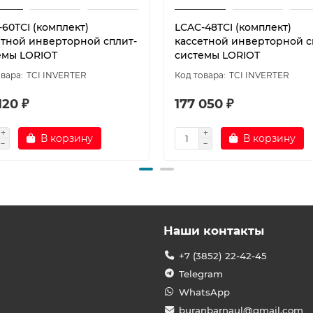
60TСI (комплект)
LСAC-48TСI (комплект)
етной инверторной сплит-
кассетной инверторной с
емы LORIOT
системы LORIOT
TCI INVERTER
TCI INVERTER
120 ₽
177 050 ₽
В корзину
В корзину
Наши контакты
+7 (3852) 22-42-45
Telegram
WhatsApp
buranbarnaul@gmail.com