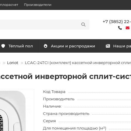
еплорасчет
Производители
+7 (3852) 22
Тёплый пол
Акции и распродажи
Наши р
ы
Loriot
LCAC-24TСI (комплект) кассетной инверторной спл
кассетной инверторной сплит-си
Код Товара
Производитель
Наличие:
Страна производитель
Серия
Для помещения площадью (м²)