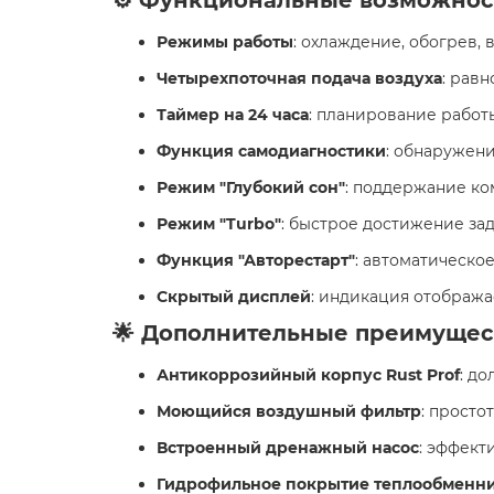
Режимы работы
: охлаждение, обогрев,
Четырехпоточная подача воздуха
: рав
Таймер на 24 часа
: планирование работ
Функция самодиагностики
: обнаружен
Режим "Глубокий сон"
: поддержание ко
Режим "Turbo"
: быстрое достижение за
Функция "Авторестарт"
: автоматическо
Скрытый дисплей
: индикация отобража
🌟 Дополнительные преимущес
Антикоррозийный корпус Rust Prof
: д
Моющийся воздушный фильтр
: просто
Встроенный дренажный насос
: эффект
Гидрофильное покрытие теплообменн