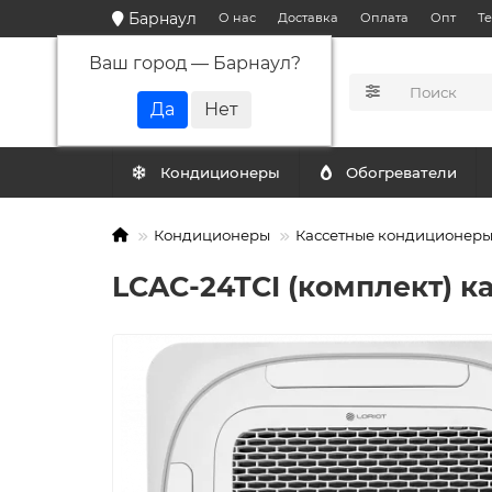
Барнаул
О нас
Доставка
Оплата
Опт
Т
Ваш город —
Барнаул
?
КАТАЛОГ
Кондиционеры
Обогреватели
Кондиционеры
Кассетные кондиционер
LCAC-24TСI (комплект) 