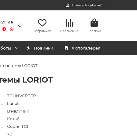
Личный кабинет
-42-45
Избранное
Сравнение
Корзина
аботы
Новинки
Фотогалерея
ит-системы LORIOT
стемы LORIOT
TCI INVERTER
Loriot
В наличии
Китай
Серия TСI
70