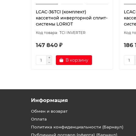
LCAC-36TСI (комплект)
LCAC-
кассетной инверторной сплит-
касс
системы LORIOT
сист
TCI INVERTER
147 840 ₽
186 
В корзину
Информация
Обмен и возврат
Оплата
Политика конфиденциальности (Барнаул)
Публичный договор (оферта) (Барнаул)