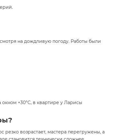
терий.
есмотря на дождливую погоду. Работы были
а окном +30°C, в квартире у Ларисы
ры?
рос резко возрастает, мастера перегружены, а
аде становится технически сложнее.