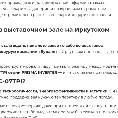
едних прохладных и дождливых дней, оформила заказ на
»
. Благодарим за доверие и поздравляем с грамотным
е стремительно растёт, в её квартире царит прохлада и
 в выставочном зале на Иркутском
 стала ждать, пока лето заявит о себе во весь голос
.
шоурум компании «Буран»
на Иркутском проезде, 1, где 
оконсультировали пару, показали разницу между моделям
7TPI серии PRISMA INVERTER
— и, как показала практика, 
-07TPI?
ие
технологичности, энергоэффективности и эстетики
. Он
умно, поддерживая нужную температуру в любую погоду.
мит электроэнергию даже при интенсивной эксплуатации.
ддерживать стабильную температуру без скачков и резких