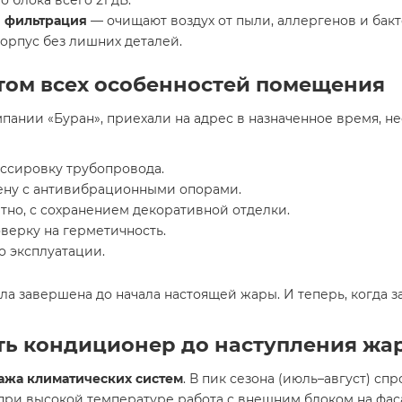
 блока всего 21 дБ.
я фильтрация
— очищают воздух от пыли, аллергенов и бак
орпус без лишних деталей.
чётом всех особенностей помещения
мпании «Буран», приехали на адрес в назначенное время, н
ассировку трубопровода.
ену с антивибрационными опорами.
но, с сохранением декоративной отделки.
верку на герметичность.
о эксплуатации.
ыла завершена до начала настоящей жары. И теперь, когда з
ть кондиционер до наступления жа
ажа климатических систем
. В пик сезона (июль–август) сп
при высокой температуре работа с внешним блоком на фас