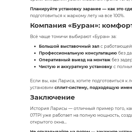
Планируйте установку заранее — как это сд
подготовиться к жаркому лету на все 100%.
Компания «Буран»: комфор
Всё чаще томичи выбирают «Буран» за:
Большой выставочный зал
с работающей 
Профессиональную консультацию
без да
Оперативный выезд на монтаж
без заде
Чистую и аккуратную установку
с полны
Если вы, как Лариса, хотите подготовиться к 
установим
сплит-систему, подходящую имен
Заключение
История Ларисы — отличный пример того, к
07TPI уже работает на полную мощность, созд
открытого окна…
Не откладывайте на потом — закажите устан