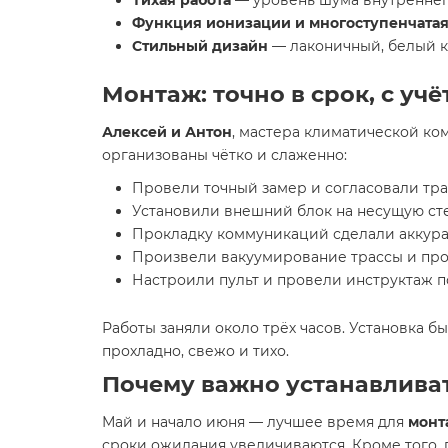
Тихая работа
— уровень шума внутреннего
Функция ионизации и многоступенчата
Стильный дизайн
— лаконичный, белый к
Монтаж: точно в срок, с у
Алексей и Антон
, мастера климатической ко
организованы чётко и слаженно:
Провели точный замер и согласовали тр
Установили внешний блок на несущую ст
Прокладку коммуникаций сделали аккурат
Произвели вакуумирование трассы и про
Настроили пульт и провели инструктаж п
Работы заняли около трёх часов. Установка б
прохладно, свежо и тихо.
Почему важно устанавлива
Май и начало июня — лучшее время для
монт
сроки ожидания увеличиваются. Кроме того, 