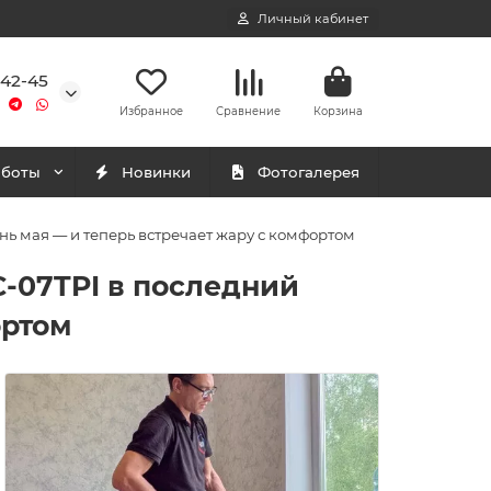
Личный кабинет
-42-45
Избранное
Сравнение
Корзина
аботы
Новинки
Фотогалерея
ь мая — и теперь встречает жару с комфортом
-07TPI в последний
ортом