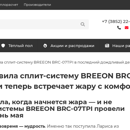
еплорасчет
Производители
+7 (3852) 22
Тёплый пол
Акции и распродажи
Наши р
ла сплит-систему BREEON BRC-07TPI в последний дождливый ден
овила сплит-систему BREEON BRC
 теперь встречает жару с комф
ла, когда начнется жара — и не
системы BREEON BRC-07TPI провели
нь мая
 вовремя — мудрость
. Именно так поступила Лариса из