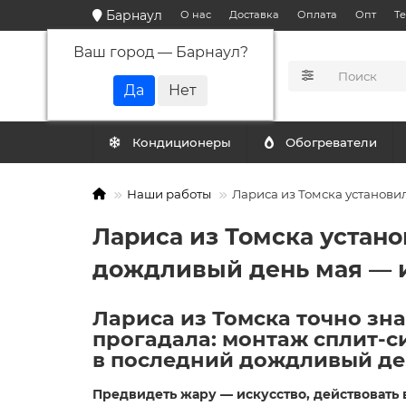
Барнаул
О нас
Доставка
Оплата
Опт
Т
Ваш город —
Барнаул
?
КАТАЛОГ
Кондиционеры
Обогреватели
Наши работы
Лариса из Томска установи
Лариса из Томска устан
дождливый день мая — и
Лариса из Томска точно зна
прогадала: монтаж сплит-
в последний дождливый де
Предвидеть жару — искусство, действовать