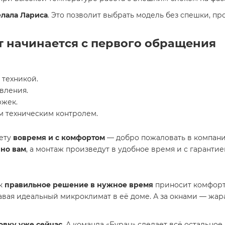
елала Лариса
. Это позволит выбрать модель без спешки, п
т начинается с первого обращения
техникой.
вления.
ржек.
м техническим контролем.
лету
вовремя и с комфортом
— добро пожаловать в компа
но вам
, а монтаж произведут в удобное время и с гарантие
ак
правильное решение в нужное время
приносит комфорт
авая идеальный микроклимат в её доме. А за окнами — жара
овку уже сейчас
. А команда «Буран» сделает всё остальное 