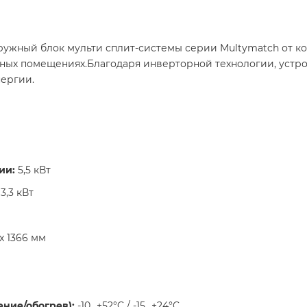
ужный блок мульти сплит-системы серии Multymatch от ко
ных помещениях.Благодаря инверторной технологии, устр
ергии.​
ии:
5,5 кВт​
3,3 кВт​
x 1366 мм​
ние/обогрев):
-10...+52°C / -15...+24°C ​