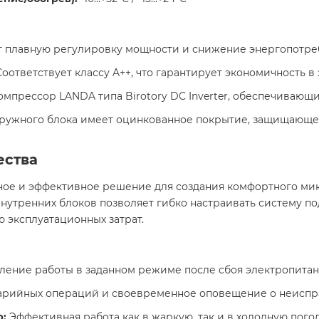
 плавную регулировку мощности и снижение энергопотреб
оответствует классу A++, что гарантирует экономичность в 
мпрессор LANDA типа Birotory DC Inverter, обеспечивающи
ружного блока имеет оцинкованное покрытие, защищающе
ества
ное и эффективное решение для создания комфортного ми
утренних блоков позволяет гибко настраивать систему по
эксплуатационных затрат.​
ение работы в заданном режиме после сбоя электропитани
арийных операций и своевременное оповещение о неисправ
р:
Эффективная работа как в жаркую, так и в холодную погоду