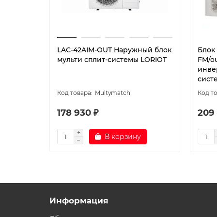
LAC-42AIM-OUT Наружный блок
Блок
мульти сплит-системы LORIOT
FM/o
инве
сист
Multymatch
178 930 ₽
209
В корзину
Информация