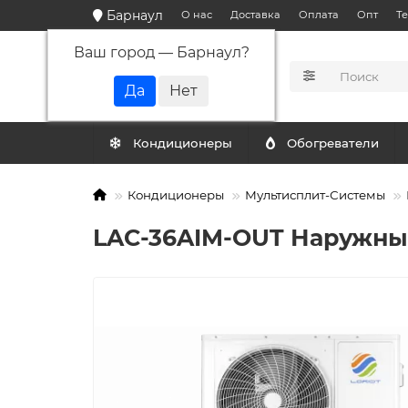
Барнаул
О нас
Доставка
Оплата
Опт
Т
Ваш город —
Барнаул
?
КАТАЛОГ
Кондиционеры
Обогреватели
Кондиционеры
Мультисплит-Системы
LAC-36AIM-OUT Наружный