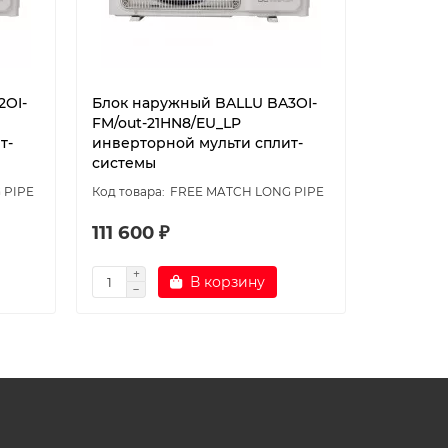
2OI-
Блок наружный BALLU BA3OI-
Блок на
FM/out-21HN8/EU_LP
FM/out-
т-
инверторной мульти сплит-
инверто
системы
системы
 PIPE
FREE MATCH LONG PIPE
111 600 ₽
123 40
В корзину