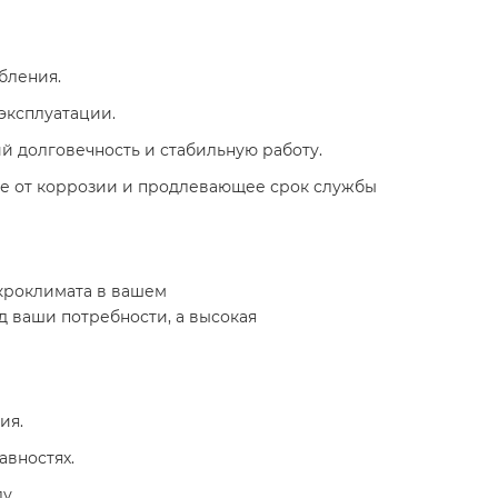
ления.​
эксплуатации.​
й долговечность и стабильную работу.​
е от коррозии и продлевающее срок службы
кроклимата в вашем
д ваши потребности, а высокая
я.​
ностях.​
. ​