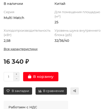
В наличии
Китай
Серия
Для помещения площадью
(м²)
Multi Match
25
Холодопроизводительность
Уровень шума внутреннего
(кВт)
блока (дБ)
2,58
32/36/40
Все характеристики
16 340 ₽
В корзину
В закладки
В сравнение
Работаем с НДС