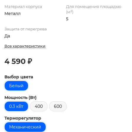
Материал корпуса
Для помещения площадью
(м²)
Металл
5
Защита от перегрева
Да
Все характеристики
4 590 ₽
Выбор цвета
Белый
Мощность (Вт)
0.3 кВт
400
600
Терморегулятор
Механический