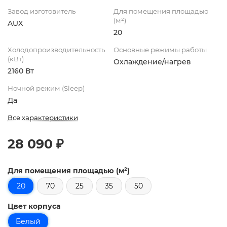
Завод изготовитель
Для помещения площадью
(м²)
AUX
20
Холодопроизводительность
Основные режимы работы
(кВт)
Охлаждение/нагрев
2160 Вт
Ночной режим (Sleep)
Да
Все характеристики
28 090 ₽
Для помещения площадью (м²)
20
70
25
35
50
Цвет корпуса
Белый