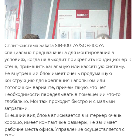
Сплит-система Sakata SIB-100TAY/SOB-100YA
специально предназначена для монтирования в
условиях, когда не выходит прикрепить кондиционер к
стене, применить канальную или кассетную систему.
Ее внутренний блок имеет очень продуманную
конструкцию для крепления напольном или
потолочном варианте, причем такую, что нет
необходимости переделывать в помещении что-то
глобально. Монтаж проходит быстро и с малыми
затратами.
Внешний вид блока вписывается в интерьер очень
хорошо, имеет компактные размеры, не занимает
рабочие места офиса. Управление осуществляется с