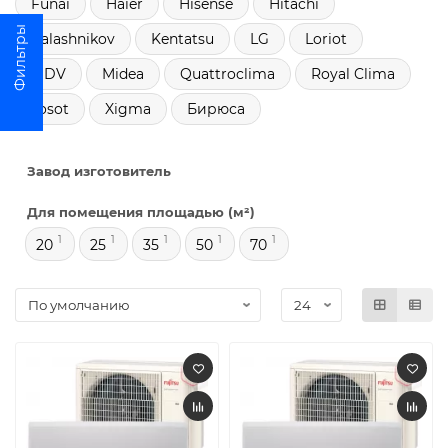
Funai
Haier
Hisense
Hitachi
Kalashnikov
Kentatsu
LG
Loriot
MDV
Midea
Quattroclima
Royal Clima
Tosot
Xigma
Бирюса
Завод изготовитель
Для помещения площадью (м²)
1
1
1
1
1
20
25
35
50
70