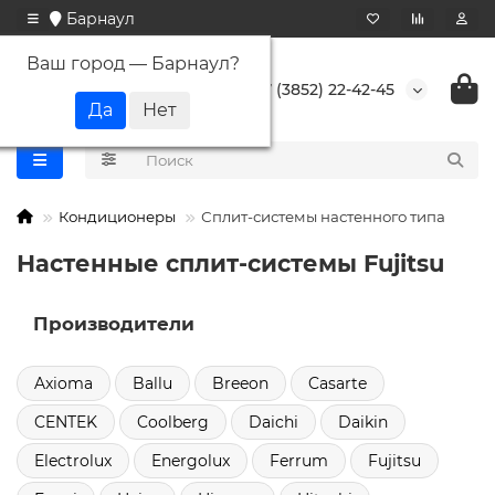
Барнаул
Ваш город —
Барнаул
?
+7 (3852) 22-42-45
Кондиционеры
Сплит-системы настенного типа
Настенные сплит-системы Fujitsu
Производители
Axioma
Ballu
Breeon
Casarte
CENTEK
Coolberg
Daichi
Daikin
Electrolux
Energolux
Ferrum
Fujitsu