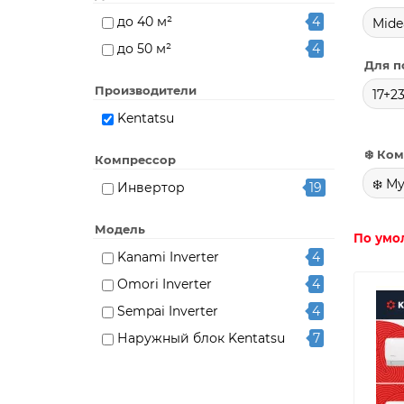
до 40 м²
4
Mide
до 50 м²
4
Для п
Производители
17+2
Kentatsu
❄️ Ко
Компрессор
❄️ М
Инвертор
19
Модель
По умо
Kanami Inverter
4
Omori Inverter
4
Sempai Inverter
4
Наружный блок Kentatsu
7