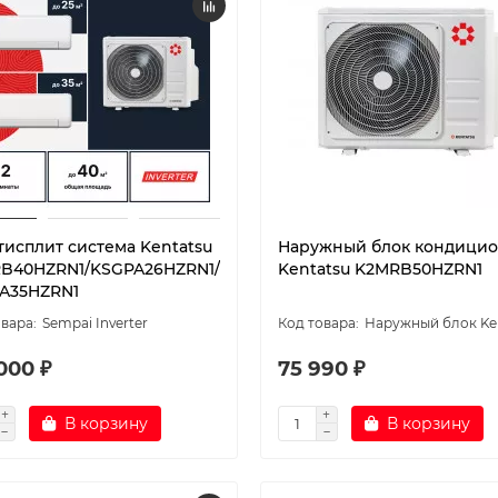
тисплит система Kentatsu
Наружный блок кондици
B40HZRN1/KSGPA26HZRN1/
Kentatsu K2MRB50HZRN1
A35HZRN1
Sempai Inverter
Наружный блок Ke
000 ₽
75 990 ₽
В корзину
В корзину