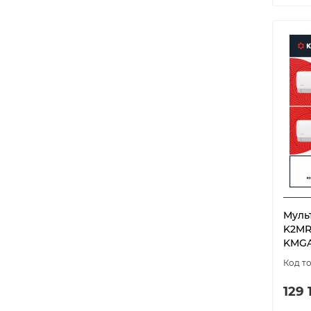
Муль
K2MR
KMGA
129 