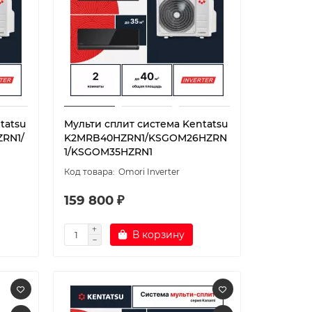
tatsu
Мульти сплит система Kentatsu
RN1/
K2MRB40HZRN1/KSGOM26HZRN
1/KSGOM35HZRN1
Omori Inverter
159 800 ₽
В корзину