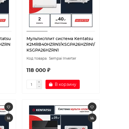
tatsu
Мультисплит система Kentatsu
HZRN
K2MRB40HZRN1/KSGPA26HZRN1/
KSGPA26HZRN1
Sempai Inverter
118 000 ₽
В корзину