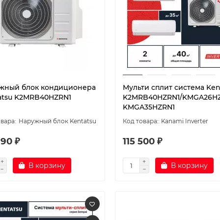
жный блок кондиционера
Мульти сплит система Ken
atsu K2MRB40HZRN1
K2MRB40HZRN1/KMGA26HZ
KMGA35HZRN1
Наружный блок Kentatsu
Kanami Inverter
390 ₽
115 500 ₽
В корзину
В корзину