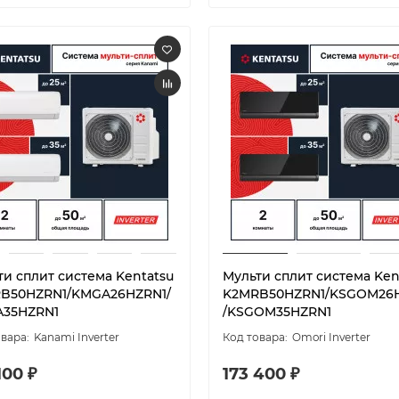
ти сплит система Kentatsu
Мульти сплит система Ken
B50HZRN1/KMGA26HZRN1/
K2MRB50HZRN1/KSGOM26
35HZRN1
/KSGOM35HZRN1
Kanami Inverter
Omori Inverter
100 ₽
173 400 ₽