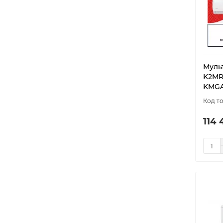
Муль
K2MR
KMGA
114 