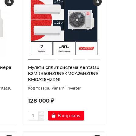
онера
Мульти сплит система Kentatsu
K2MRB50HZRN1/KMGA26HZRN1/
KMGA26HZRN1
ntatsu
Kanami Inverter
128 000 ₽
В корзину