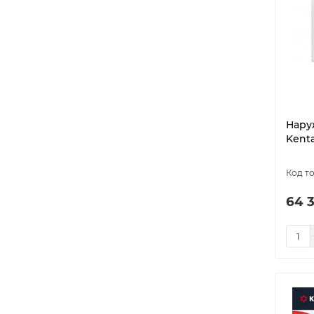
Нару
Kent
64 