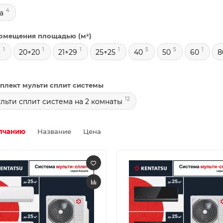
4
a
омещения площадью (м²)
1
1
1
1
5
5
1
3
20+20
21+29
25+25
40
50
60
8
мплект мульти сплит системы
12
ульти сплит система на 2 комнаты
лчанию
Название
Цена