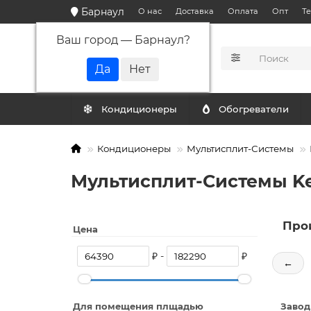
Барнаул
О нас
Доставка
Оплата
Опт
Т
Ваш город —
Барнаул
?
КАТАЛОГ
Кондиционеры
Обогреватели
Кондиционеры
Мультисплит-Системы
Мультисплит-Системы Ke
Про
Цена
₽ -
₽
←
Для помещения плщадью
Завод