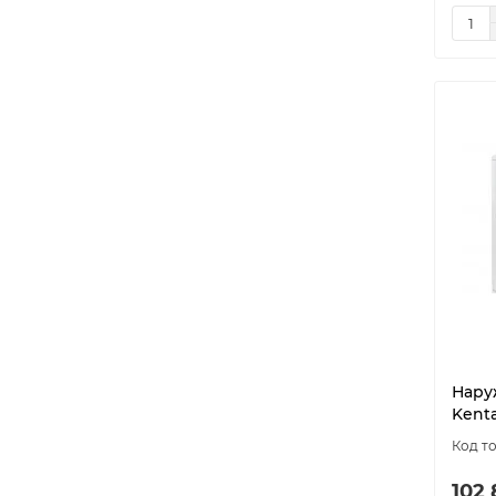
Нару
Kent
102 