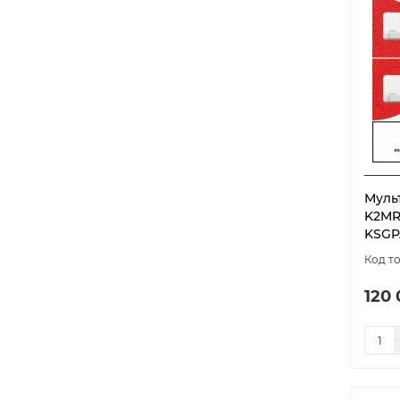
Муль
K2MR
KSGP
120 