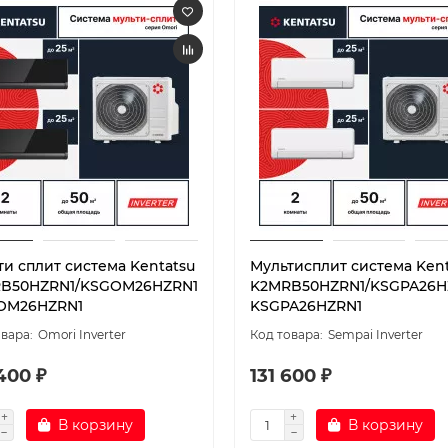
ти сплит система Kentatsu
Мультисплит система Kent
B50HZRN1/KSGOM26HZRN1
K2MRB50HZRN1/KSGPA26H
OM26HZRN1
KSGPA26HZRN1
Omori Inverter
Sempai Inverter
400 ₽
131 600 ₽
В корзину
В корзину