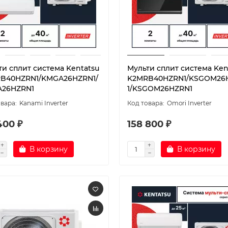
ти сплит система Kentatsu
Мульти сплит система Ken
B40HZRN1/KMGA26HZRN1/
K2MRB40HZRN1/KSGOM26
26HZRN1
1/KSGOM26HZRN1
Kanami Inverter
Omori Inverter
400 ₽
158 800 ₽
В корзину
В корзину