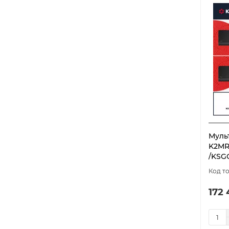
Муль
K2MR
/KSG
172 