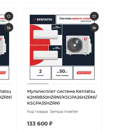
tatsu
Мультисплит система Kentatsu
HZRN1
K2MRB50HZRN1/KSGPA26HZRN1/
KSGPA35HZRN1
Sempai Inverter
133 600 ₽