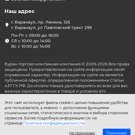
Наш адрес
г. Баранаул, пр. Ленина, 126
г. Баранаул, ул Павловский тракт 299
Пн-Пт с 09:00 до 18:00
Сб с 10:00 до 14:00
Вс с 10:00 до 14:00
Буран торгово монтажная компания © 2009-2026 Все права
защищены. Предоставленная на сайте информация несёт
справочный характер. Информация на сайте не является
публичной офертой, определяемой положениями Статьи
437 ГК РФ. До оплаты товара удостоверьтесь во всех для вас
важных характеристиках в товаре и условиях его
эксплуатации.
Этот сайт использует файлы cookie с целью повышения удобства
для пользователя, а именно — дополнения функциями
социальных сетей, статистического анализа и выбора сторонних
сервисов. Более подробную информацию см. на
странице
Политика конфиденциальности
.
Не принимаю
Принимаю