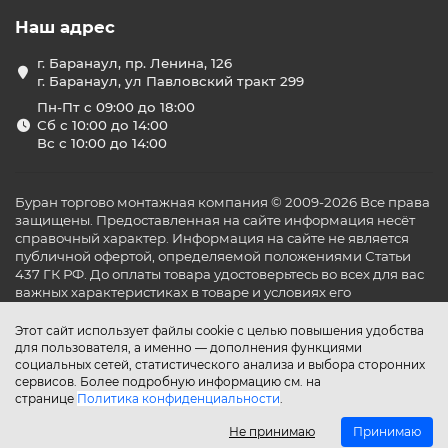
Наш адрес
г. Баранаул, пр. Ленина, 126
г. Баранаул, ул Павловский тракт 299
Пн-Пт с 09:00 до 18:00
Сб с 10:00 до 14:00
Вс с 10:00 до 14:00
Буран торгово монтажная компания © 2009-2026 Все права
защищены. Предоставленная на сайте информация несёт
справочный характер. Информация на сайте не является
публичной офертой, определяемой положениями Статьи
437 ГК РФ. До оплаты товара удостоверьтесь во всех для вас
важных характеристиках в товаре и условиях его
эксплуатации.
Этот сайт использует файлы cookie с целью повышения удобства
для пользователя, а именно — дополнения функциями
социальных сетей, статистического анализа и выбора сторонних
сервисов. Более подробную информацию см. на
странице
Политика конфиденциальности
.
Не принимаю
Принимаю