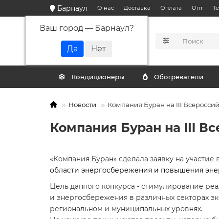
Барнаул
О нас
Доставка
Оплата
Опт
Т
Ваш город —
Барнаул
?
КАТАЛОГ
Кондиционеры
Обогреватели
Новости
Компания Буран на III Всеросси
Компания Буран на III В
«Компания Буран» сделала заявку на участие 
области энергосбережения и повышения эне
Цель данного конкурса - стимулирование р
и энергосбережения в различных секторах э
региональном и муниципальных уровнях.