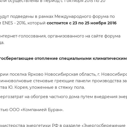
ли осуществлены в период с 1 октября 2015 по 20
 будут подведены в рамках Международного форума по
 ENES - 2016, который
состоится с 23 по 25 ноября 2016
нтернет-голосования, организованного на сайте форума
да.
госберегающее отопление специальными климатическими 
ории поселка Ярково Новосибирская область, г. Новосиби
инноволновые стеновые греющие панели производства завод
ва Ю. Корея, уложенные в стяжку пола.
нергозатрат на обогрев частного дома путем внедрения эн
стью ООО «Компанией Буран».
инистерства энергетики РФ в разделе «Энергосбережение