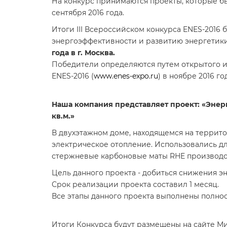
На конкурс принимаются проекты, которые бы
сентября 2016 года.
Итоги III Всероссийском конкурса ENES-2016
энергоэффективности и развитию энергетики
года в г. Москва.
Победители определяются путем открытого и
ENES-2016 (
www.enes-expo.ru
) в ноябре 2016 го
Наша компания представляет проект: «Энер
кв.м.»
В двухэтажном доме, находящемся на террит
электрическое отопление. Использовались дл
стержневые карбоновые маты RHE производст
Цель данного проекта - добиться снижения э
Срок реализации проекта составил 1 месяц.
Все этапы данного проекта выполнены полно
Итоги Конкурса будут размещены на сайте М