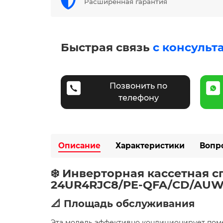
Расширенная гарантия
Быстрая связь
с консульт
Позвонить по
телефону
Описание
Характеристики
Вопр
❄️ Инверторная кассетная с
24UR4RJC8/PE-QFA/CD/AUW
📐 Площадь обслуживания
Эта модель эффективно кондиционирует по