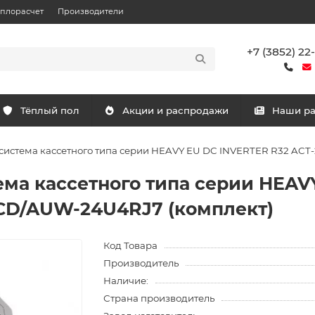
еплорасчет
Производители
+7 (3852) 22
Тёплый пол
Акции и распродажи
Наши р
система кассетного типа серии HEAVY EU DC INVERTER R32 AC
ема кассетного типа серии HEAV
CD/AUW-24U4RJ7 (комплект)
Код Товара
Производитель
Наличие:
Страна производитель