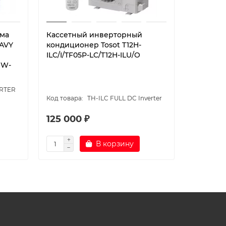
ема
Кассетный инверторный
Кассетн
EAVY
кондиционер Tosot T12H-
Quattroc
ILC/I/TF05P-LC/T12H-ILU/O
I24UG1/Q
UW-
ERTER
TH-ILC FULL DC Inverter
125 000 ₽
99 900
В корзину