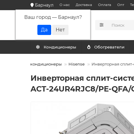
Барнаул
О нас
Доставка
Оплата
Опт
Т
Ваш город —
Барнаул
?
КАТАЛОГ
Кондиционеры
Обогреватели
ы
Кассетные кондиционеры
Hisense
Инверторная сплит-
Инверторная сплит-сист
ACT-24UR4RJC8/PE-QFA/