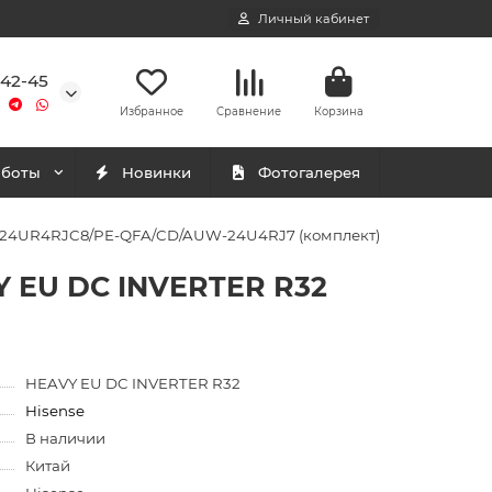
Личный кабинет
-42-45
Избранное
Сравнение
Корзина
аботы
Новинки
Фотогалерея
T-24UR4RJC8/PE-QFA/CD/AUW-24U4RJ7 (комплект)
Y EU DC INVERTER R32
HEAVY EU DC INVERTER R32
Hisense
В наличии
Китай