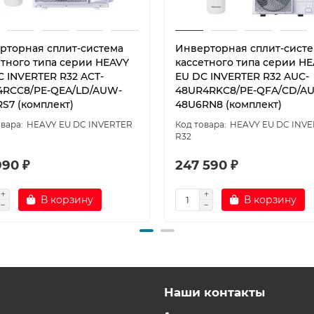
рторная сплит-система
Инверторная сплит-сист
етного типа серии HEAVY
кассетного типа серии H
C INVERTER R32 ACT-
EU DC INVERTER R32 AUC-
4RCC8/PE-QEA/LD/AUW-
48UR4RKC8/PE-QFA/CD/A
RS7 (комплект)
48U6RN8 (комплект)
HEAVY EU DC INVERTER
HEAVY EU DC INV
R32
990 ₽
247 590 ₽
В корзину
В корзину
Наши контакты