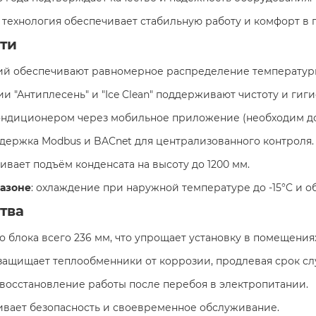
я технология обеспечивает стабильную работу и комфорт в
ти
ний обеспечивают равномерное распределение температур
ии "Антиплесень" и "Ice Clean" поддерживают чистоту и гиги
кондиционером через мобильное приложение (необходим д
ддержка Modbus и BACnet для централизованного контроля.
чивает подъём конденсата на высоту до 1200 мм.
пазоне
: охлаждение при наружной температуре до -15°C и об
тва
го блока всего 236 мм, что упрощает установку в помещени
 защищает теплообменники от коррозии, продлевая срок сл
 восстановление работы после перебоя в электропитании.
чивает безопасность и своевременное обслуживание.