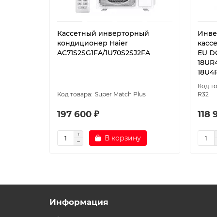
Кассетный инверторный
Инве
кондиционер Haier
касс
AC71S2SG1FA/1U70S2SJ2FA
EU D
18UR
18U4
Super Match Plus
R32
197 600 ₽
118 
В корзину
Информация