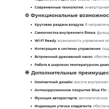
Современные технологии
: инверторна
⚙️ Функциональные возможнос
Круговая раздача воздуха
: 8 направле
Самоочистка внутреннего блока
: функц
Wi-Fi Ready
: возможность управления 
Интеграция в системы управления
: по
Встроенный дренажный насос
: обеспе
Работа в широком температурном диа
🌟 Дополнительные преимущес
Компактный дизайн
: высота внутренне
Антикоррозионное покрытие Blue Fin
:
Функция авторестарта
: автоматическое
Индикация утечки хладагента
: обеспе