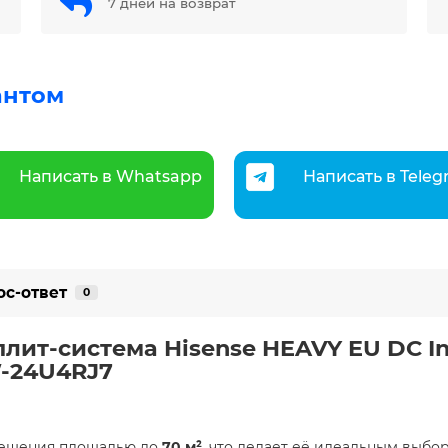
7 дней на возврат
антом
Написать в Whatsapp
Написать в Tele
ос-ответ
0
плит-система Hisense HEAVY EU DC In
-24U4RJ7
мещения площадью до
70 м²
, что делает её идеальным выбо