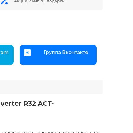
Акции, скидки, подарки
gram
Группа Вконтакте
verter R32 ACT-
ром для офисов, конференц-залов, магазинов