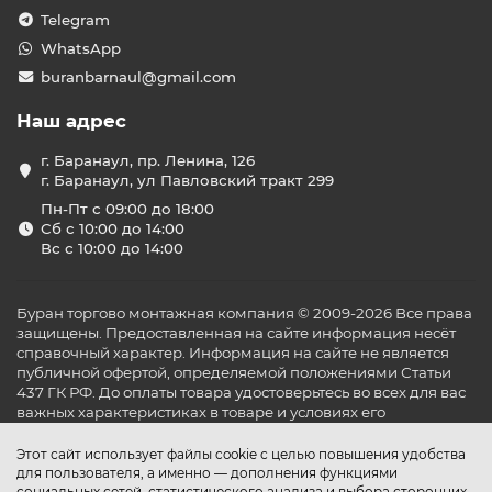
Telegram
WhatsApp
buranbarnaul@gmail.com
Наш адрес
г. Баранаул, пр. Ленина, 126
г. Баранаул, ул Павловский тракт 299
Пн-Пт с 09:00 до 18:00
Сб с 10:00 до 14:00
Вс с 10:00 до 14:00
Буран торгово монтажная компания © 2009-2026 Все права
защищены. Предоставленная на сайте информация несёт
справочный характер. Информация на сайте не является
публичной офертой, определяемой положениями Статьи
437 ГК РФ. До оплаты товара удостоверьтесь во всех для вас
важных характеристиках в товаре и условиях его
эксплуатации.
Этот сайт использует файлы cookie с целью повышения удобства
для пользователя, а именно — дополнения функциями
социальных сетей, статистического анализа и выбора сторонних