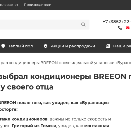
еплорасчет
Производители
+7 (3852) 22
Тёплый пол
Акции и распродажи
Наши р
брал кондиционеры BREEON после идеальной установки «Буранов
а выбрал кондиционеры BREEON 
у своего отца
REEON после того, как увидел, как «Бурановцы»
осторге!
таже кондиционеров
, важны не только скорость и
лучил
Григорий из Томска
, увидев, как
монтажная