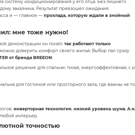
а систему кондиционирования у его отца. Без лишнего
дому заказчика. Результат превзошёл ожидания:
асса и — главное —
прохлада, которую ждали в знойный
ил: мне тоже нужно!
ной демонстрации он понял:
так работают только
 можно доверить комфорт своего жилья. Выбор пал сразу
TER от бренда BREEON
:
льное решение для спальни: тихая, энергоэффективная, с
альна для гостиной или просторного зала, где важны не т
логов:
инверторная технология
,
низкий уровень шума
,
A-
 любой интерьер.
солютной точностью