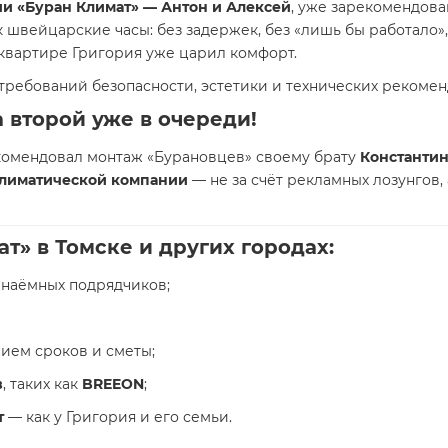
и «Буран Климат» — Антон и Алексей
, уже зарекомендов
к швейцарские часы: без задержек, без «лишь бы работало»,
 квартире Григория уже царил комфорт.
требований безопасности, эстетики и технических рекомен
а второй уже в очереди!
екомендовал монтаж «Бурановцев» своему брату
Константи
климатической компании
— не за счёт рекламных лозунгов,
» в Томске и других городах:
з наёмных подрядчиков;
нием сроков и сметы;
в
, таких как
BREEON
;
т
— как у Григория и его семьи.