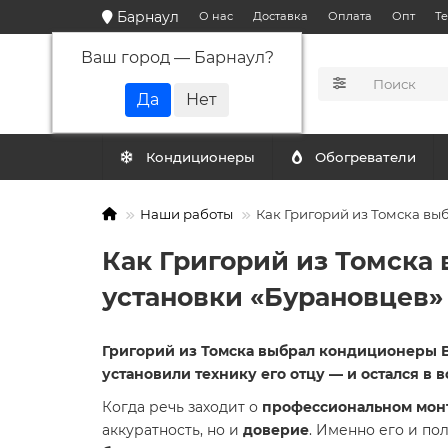
Барнаул
О нас
Доставка
Оплата
Опт
Т
Ваш город —
Барнаул
?
КАТАЛОГ
Кондиционеры
Обогреватели
Наши работы
Как Григорий из Томска вы
Как Григорий из Томск
установки «Бурановцев» 
Григорий из Томска выбрал кондиционеры B
установили технику его отцу — и остался в в
Когда речь заходит о
профессиональном мон
аккуратность, но и
доверие
. Именно его и по