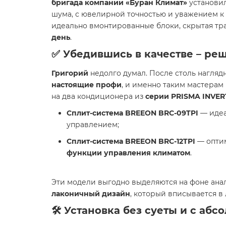
бригада компании «Буран Климат»
установил
шума, с ювелирной точностью и уважением к 
идеально вмонтированные блоки, скрытая тр
день
.
✅ Убедившись в качестве – реш
Григорий
недолго думал. После столь нагляд
настоящие профи
, и именно таким мастерам
на два кондиционера из
серии PRISMA INVER
Сплит-система BREEON BRC-09TPI
— идеа
управлением;
Сплит-система BREEON BRC-12TPI
— оптим
функции управления климатом
.
Эти модели выгодно выделяются на фоне ана
лаконичный дизайн
, который вписывается в
🛠️ Установка без суеты и с аб