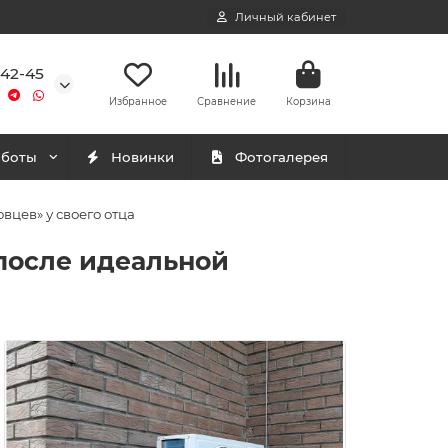
Личный кабинет
-42-45
Избранное
Сравнение
Корзина
аботы
Новинки
Фотогалерея
цев» у своего отца
после идеальной