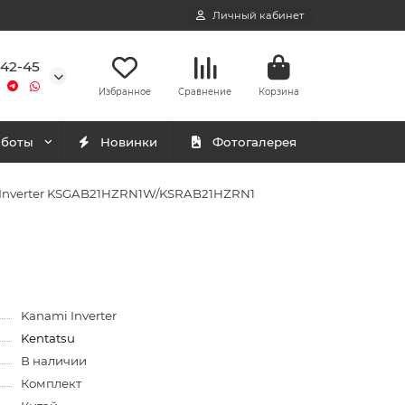
Личный кабинет
-42-45
Избранное
Сравнение
Корзина
аботы
Новинки
Фотогалерея
i Inverter KSGAB21HZRN1W/KSRAB21HZRN1
Kanami Inverter
Kentatsu
В наличии
Комплект