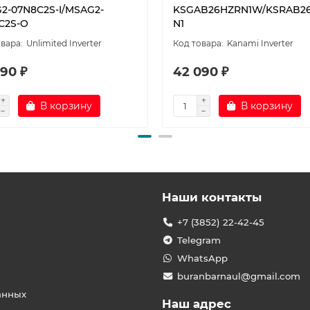
2-07N8C2S-I/MSAG2-
KSGAB26HZRN1W/KSRAB2
C2S-O
N1
Unlimited Inverter
Kanami Inverter
90 ₽
42 090 ₽
В корзину
В корзину
Наши контакты
+7 (3852) 22-42-45
Telegram
WhatsApp
buranbarnaul@gmail.com
анных
Наш адрес