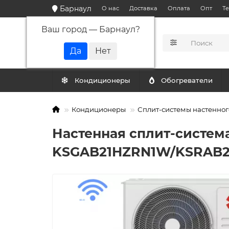
Барнаул
О нас
Доставка
Оплата
Опт
Т
Ваш город —
Барнаул
?
КАТАЛОГ
Кондиционеры
Обогреватели
Кондиционеры
Сплит-системы настенног
Настенная сплит-система
KSGAB21HZRN1W/KSRAB2