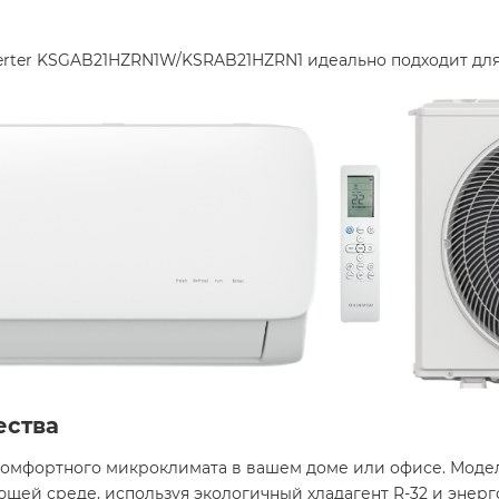
verter KSGAB21HZRN1W/KSRAB21HZRN1 идеально подходит для
ества
омфортного микроклимата в вашем доме или офисе. Модель 
щей среде, используя экологичный хладагент R-32 и энер