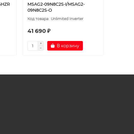
6HZR
MSAG2-09N8C2S-I/MSAG2-
ICE35AVQ
09N8C2S-O
Unlimited Inverter
41 690 ₽
48 690
В корзину