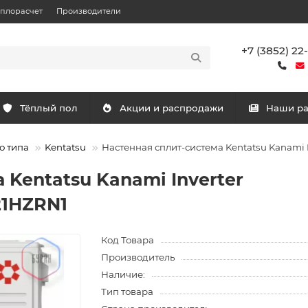
еплорасчет
Производители
+7 (3852) 22
Тёплый пол
Акции и распродажи
Наши р
о типа
Kentatsu
Настенная сплит-система Kentatsu Kanam
 Kentatsu Kanami Inverter
1HZRN1
Код Товара
Производитель
Наличие:
Тип товара