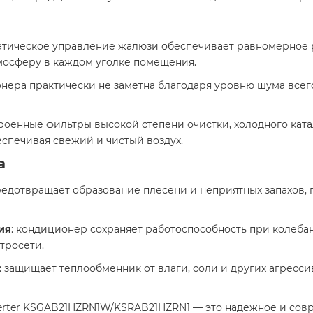
матическое управление жалюзи обеспечивает равномерное 
осферу в каждом уголке помещения. ​
онера практически не заметна благодаря уровню шума всего 
троенные фильтры высокой степени очистки, холодного ка
спечивая свежий и чистый воздух. ​
а
предотвращает образование плесени и неприятных запахов,
ия
: кондиционер сохраняет работоспособность при колебани
росети. ​
: защищает теплообменник от влаги, соли и других агресс
nverter KSGAB21HZRN1W/KSRAB21HZRN1 — это надежное и со