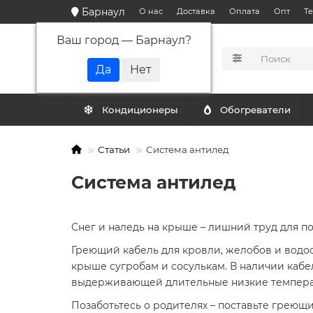
Барнаул
О нас
Доставка
Оплата
Опт
Т
Ваш город —
Барнаул
?
КАТАЛОГ
Кондиционеры
Обогреватели
Статьи
Система антилед
Система антилед
Снег и наледь на крыше – лишний труд для п
Греющий кабель для кровли, желобов и водос
крыше сугробам и сосулькам. В наличии кабе
выдерживающей длительные низкие температ
Позаботьтесь о родителях – поставьте греющи