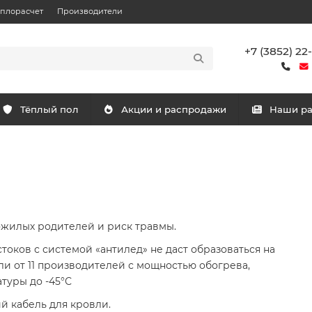
еплорасчет
Производители
+7 (3852) 22
Тёплый пол
Акции и распродажи
Наши р
ожилых родителей и риск травмы.
токов с системой «антилед» не даст образоваться на
ли от 11 производителей с мощностью обогрева,
уры до -45°С
й кабель для кровли.