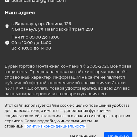
buranbarnaul@gmail.com
Наш адрес
г. Баранаул, пр. Ленина, 126
г. Баранаул, ул Павловский тракт 299
Пн-Пт с 09:00 до 18:00
Сб с 10:00 до 14:00
Вс с 10:00 до 14:00
Буран торгово монтажная компания © 2009-2026 Все права
защищены. Предоставленная на сайте информация несёт
справочный характер. Информация на сайте не является
публичной офертой, определяемой положениями Статьи
437 ГК РФ. До оплаты товара удостоверьтесь во всех для вас
важных характеристиках в товаре и условиях его
эксплуатации.
Этот сайт использует файлы cookie с целью повышения удобства
для пользователя, а именно — дополнения функциями
социальных сетей, статистического анализа и выбора сторонних
сервисов. Более подробную информацию см. на
странице
Политика конфиденциальности
.
Не принимаю
Принимаю