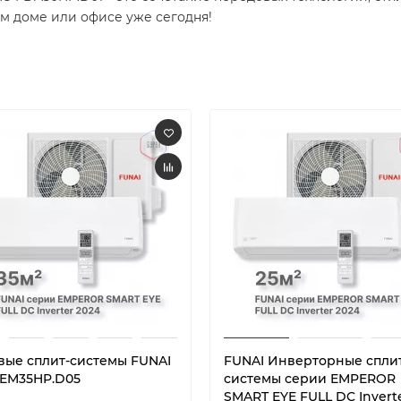
м доме или офисе уже сегодня!
вые сплит-системы FUNAI
FUNAI Инверторные спли
-EM35HP.D05
системы серии EMPEROR
SMART EYE FULL DC Invert