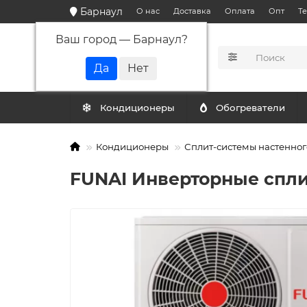
Барнаул
О нас
Доставка
Оплата
Опт
Т
Ваш город —
Барнаул
?
КАТАЛОГ
Кондиционеры
Обогреватели
Кондиционеры
Сплит-системы настенног
FUNAI Инверторные сплит