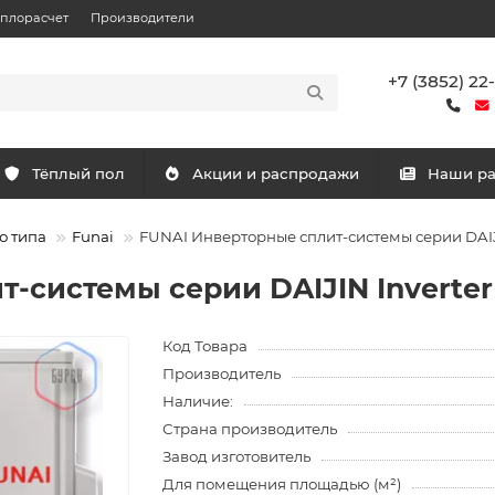
еплорасчет
Производители
+7 (3852) 22
Тёплый пол
Акции и распродажи
Наши р
о типа
Funai
FUNAI Инверторные сплит-системы серии DAIJ
-системы серии DAIJIN Inverter
Код Товара
Производитель
Наличие:
Страна производитель
Завод изготовитель
Для помещения площадью (м²)