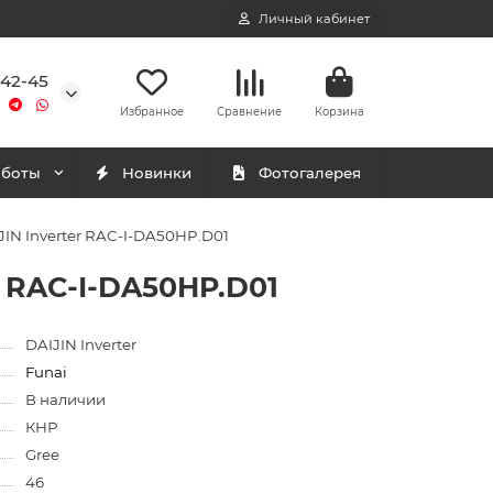
Личный кабинет
-42-45
Избранное
Сравнение
Корзина
аботы
Новинки
Фотогалерея
IN Inverter RAC-I-DA50HP.D01
 RAC-I-DA50HP.D01
DAIJIN Inverter
Funai
В наличии
КНР
Gree
46