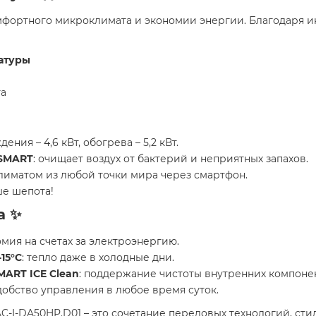
ортного микроклимата и экономии энергии. Благодаря инве
атуры
️
та
ения – 4,6 кВт, обогрева – 5,2 кВт.​
 SMART
: очищает воздух от бактерий и неприятных запахов.​
климатом из любой точки мира через смартфон.​
ше шепота!​
а ✨
омия на счетах за электроэнергию.​
15°C
: тепло даже в холодные дни.​
MART ICE Clean
: поддержание чистоты внутренних компонен
удобство управления в любое время суток.​
AC-I-DA50HP.D01 – это сочетание передовых технологий, ст