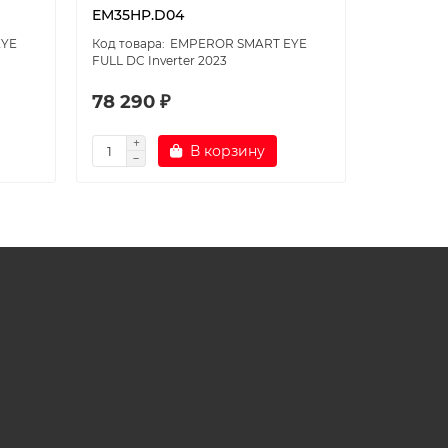
EM35HP.D04
EYE
EMPEROR SMART EYE
FULL DC Inverter 2023
78 290 ₽
46 190
В корзину