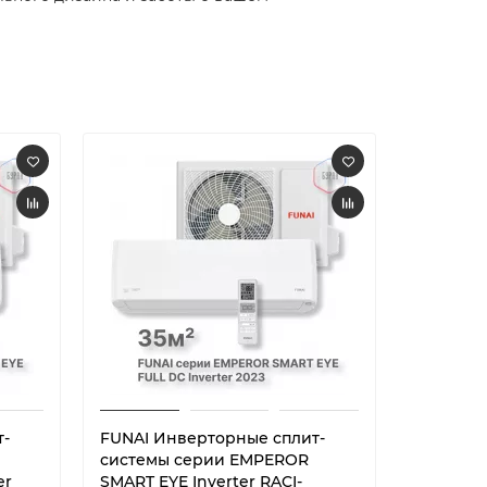
т-
FUNAI Инверторные сплит-
FUNAI И
системы серии EMPEROR
системы
er
SMART EYE Inverter RACI-
Inverter