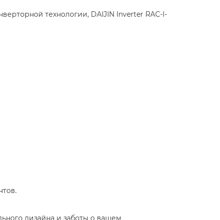
рторной технологии, DAIJIN Inverter RAC-I-
тов.​
ильного дизайна и заботы о вашем