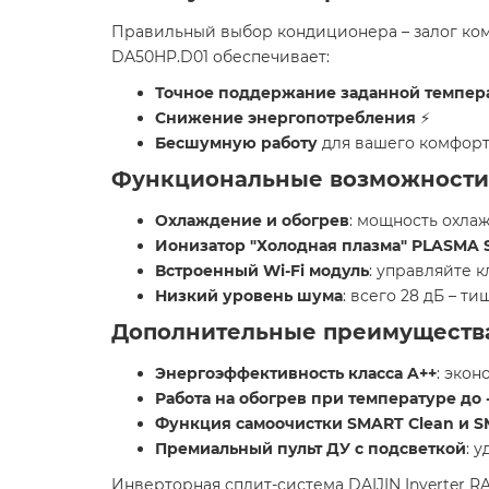
Правильный выбор кондиционера – залог комф
DA50HP.D01 обеспечивает:​
Точное поддержание заданной темпер
Снижение энергопотребления
⚡
Бесшумную работу
для вашего комфор
Функциональные возможности
Охлаждение и обогрев
: мощность охлажд
Ионизатор "Холодная плазма" PLASMA
Встроенный Wi-Fi модуль
: управляйте 
Низкий уровень шума
: всего 28 дБ – ти
Дополнительные преимуществ
Энергоэффективность класса A++
: экон
Работа на обогрев при температуре до -
Функция самоочистки SMART Clean и S
Премиальный пульт ДУ с подсветкой
: 
Инверторная сплит-система DAIJIN Inverter R