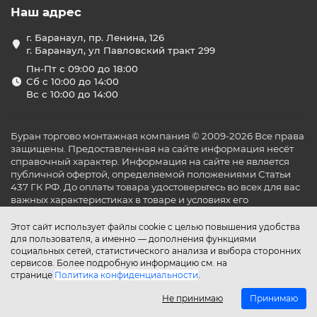
Наш адрес
г. Баранаул, пр. Ленина, 126
г. Баранаул, ул Павловский тракт 299
Пн-Пт с 09:00 до 18:00
Сб с 10:00 до 14:00
Вс с 10:00 до 14:00
Буран торгово монтажная компания © 2009-2026 Все права
защищены. Предоставленная на сайте информация несёт
справочный характер. Информация на сайте не является
публичной офертой, определяемой положениями Статьи
437 ГК РФ. До оплаты товара удостоверьтесь во всех для вас
важных характеристиках в товаре и условиях его
эксплуатации.
Этот сайт использует файлы cookie с целью повышения удобства
для пользователя, а именно — дополнения функциями
социальных сетей, статистического анализа и выбора сторонних
сервисов. Более подробную информацию см. на
странице
Политика конфиденциальности
.
Не принимаю
Принимаю