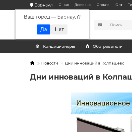
Барнаул
О нас
Доставка
Оплата
Опт
Т
Ваш город —
Барнаул
?
КАТАЛОГ
Кондиционеры
Обогреватели
Новости
Дни инноваций в Колпашево
Дни инноваций в Колпа