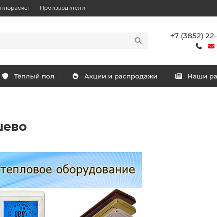
еплорасчет
Производители
+7 (3852) 22
Тёплый пол
Акции и распродажи
Наши р
шево