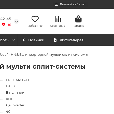
Личный кабинет
-42-45
Избранное
Сравнение
Корзина
аботы
Новинки
Фотогалерея
/out-14HN8/EU инверторной мульти сплит-системы
ой мульти сплит-системы
FREE MATCH
Ballu
В наличии
КНР
Да inverter
40