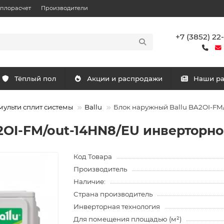
еплорасчет
Производители
+7 (3852) 22
Тёплый пол
Акции и распродажи
Наши р
ульти сплит системы
Ballu
Блок наружный Ballu BA2OI-FM
2OI-FM/out-14HN8/EU инверторн
Код Товара
Производитель
Наличие:
Страна производитель
Инверторная технология
Для помещения площадью (м²)