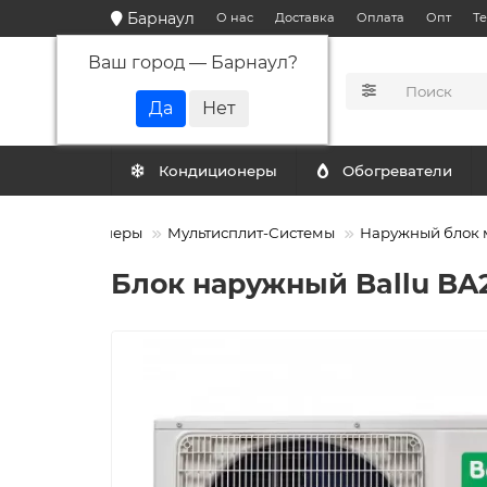
Барнаул
О нас
Доставка
Оплата
Опт
Т
Ваш город —
Барнаул
?
КАТАЛОГ
Кондиционеры
Обогреватели
Кондиционеры
Мультисплит-Системы
Наружный блок м
Блок наружный Ballu BA