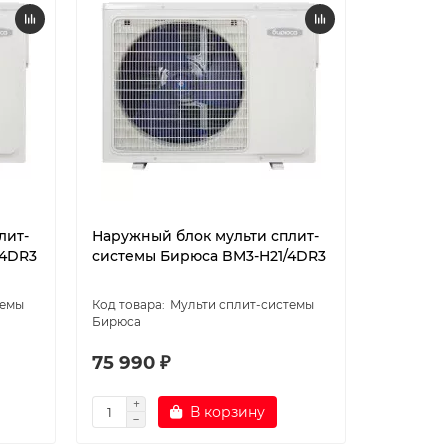
лит-
Наружный блок мульти сплит-
Наружны
/4DR3
системы Бирюса BM3-H21/4DR3
системы
темы
Мульти сплит-системы
Бирюса
Бирюса
75 990 ₽
84 990
В корзину