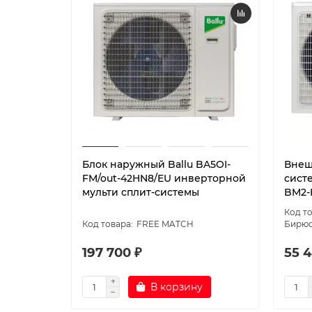
Блок наружный Ballu BA5OI-
Внеш
FM/out-42HN8/EU инверторной
сист
мульти сплит-системы
BM2-
FREE MATCH
Бирю
197 700 ₽
55 4
В корзину