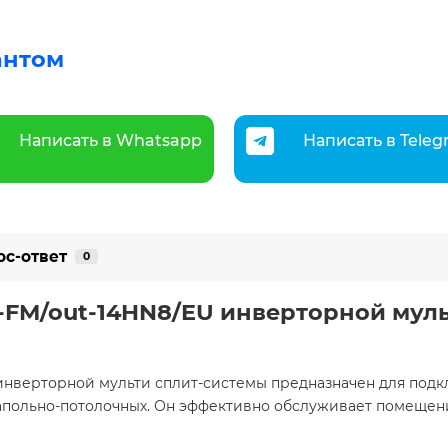
антом
Написать в Whatsapp
Написать в Tele
ос-ответ
0
-FM/out-14HN8/EU инверторной мул
 инверторной мульти сплит-системы предназначен для под
и напольно-потолочных. Он эффективно обслуживает помещ