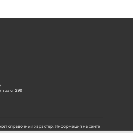
6
й тракт 299
сёт справочный характер. Информация на сайте
о всех для вас важных характеристиках в товаре