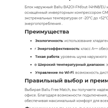
Блок наружный Ballu BA2OI-FM/out-14HN8/EU
оснащённый инверторным компрессором GMCC-
экстремальных температурах от -20°C до +52
энергопотребления .​
Преимущества
Экологичность
: использование хладаг
⚡
Энергоэффективность
: класс A++ об
Тихая работа
: уровень шума наружного 
❄️
Широкий температурный диапазон
:
Управление по Wi-Fi
: возможность дис
Правильный выбор и преи
Выбирая Ballu Free Match, вы получаете на
офисе. Благодаря возможности подключения 
обеспечивая максимальный комфорт для всех 