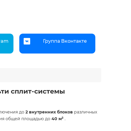
gram
Группа Вконтакте
ьти сплит-системы
ключения до
2 внутренних блоков
различных
ения общей площадью до
40 м²
.​