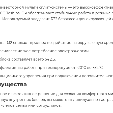
 инверторной мульти сплит-системы — это высокоэффектив
Toshiba. Он обеспечивает стабильную работу в режиме о
°C. Используемый хладагент R32 безопасен для окружающей
ента R32 снижает вредное воздействие на окружающую сред
еспечивает низкое потребление электроэнергии.
блока составляет всего 54 дБ.
 эффективная работа при температуре от -20°C до +52°C.
танционного управления при подключении дополнительного 
мущества
дёжное и эффективное решение для создания комфортного м
двух внутренних блоков, вы можете индивидуально настраи
членов семьи или сотрудников.​